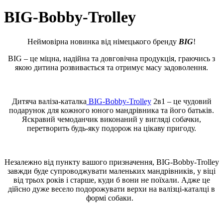
BIG-Bobby-Trolley
Неймовірна новинка від німецького бренду
BIG
!
BIG – це міцна, надійна та довговічна продукція, граючись з
якою дитина розвивається та отримує масу задоволення.
Дитяча валіза-каталка
BIG-Bobby-Trolley
2в1 – це чудовий
подарунок для кожного юного мандрівника та його батьків.
Яскравий чемоданчик виконаний у вигляді собачки,
перетворить будь-яку подорож на цікаву пригоду.
Незалежно від пункту вашого призначення, BIG-Bobby-Trolley
завжди буде супроводжувати маленьких мандрівників, у віці
від трьох років і старше, куди б вони не поїхали. Адже це
дійсно дуже весело подорожувати верхи на валізці-каталці в
формі собаки.