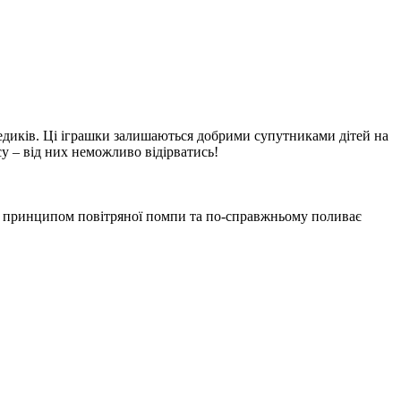
едиків. Ці іграшки залишаються добрими супутниками дітей на
у – від них неможливо відірватись!
 за принципом повітряної помпи та по-справжньому поливає