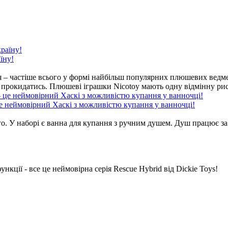
їну!
тя – частіше всього у формі найбільш популярних плюшевих ведм
а прокидатись. Плюшеві іграшки Nicotoy мають одну відмінну рис
 це неймовірний Хаскі з можливістю купання у ванночці!
ього. У наборі є ванна для купання з ручним душем. Душ працює
кції - все це неймовірна серія Rescue Hybrid від Dickie Toys!