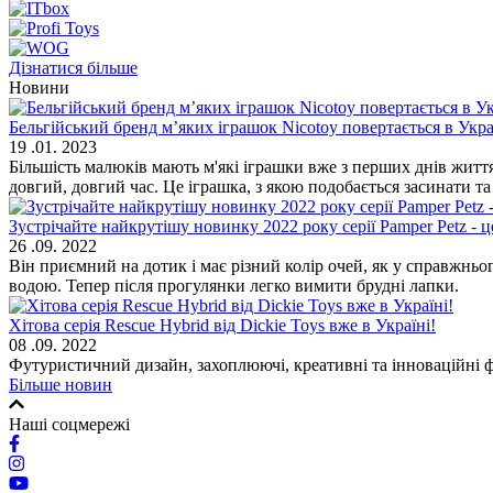
Дізнатися більше
Новини
Бельгійський бренд м’яких іграшок Nicotoy повертається в Укра
19 .01. 2023
Більшість малюків мають м'які іграшки вже з перших днів жит
довгий, довгий час. Це іграшка, з якою подобається засинати т
Зустрічайте найкрутішу новинку 2022 року серії Pamper Petz -
26 .09. 2022
Він приємний на дотик і має різний колір очей, як у справжн
водою. Тепер після прогулянки легко вимити брудні лапки.
Хітова серія Rescue Hybrid від Dickie Toys вже в Україні!
08 .09. 2022
Футуристичний дизайн, захоплюючі, креативні та інноваційні фун
Більше новин
Наші соцмережі