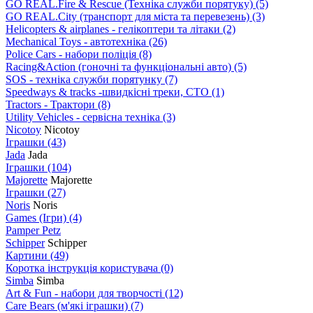
GO REAL.Fire & Rescue (Техніка служби порятуку)
(5)
GO REAL.City (транспорт для міста та перевезень)
(3)
Helicopters & airplanes - гелікоптери та літаки
(2)
Mechanical Toys - автотехніка
(26)
Police Cars - набори поліція
(8)
Racing&Action (гоночні та функціональні авто)
(5)
SOS - техніка служби порятунку
(7)
Speedways & tracks -швидкісні треки, СТО
(1)
Tractors - Трактори
(8)
Utility Vehicles - сервісна техніка
(3)
Nicotoy
Nicotoy
Іграшки
(43)
Jada
Jada
Іграшки
(104)
Majorette
Majorette
Іграшки
(27)
Noris
Noris
Games (Ігри)
(4)
Pamper Petz
Schipper
Schipper
Картини
(49)
Коротка інструкція користувача
(0)
Simba
Simba
Art & Fun - набори для творчості
(12)
Care Bears (м'які іграшки)
(7)