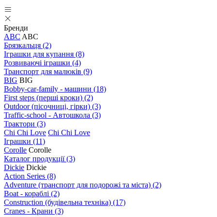
Бренди
ABC
ABC
Брязкальця
(2)
Іграшки для купання
(8)
Розвиваючі іграшки
(4)
Транспорт для малюків
(9)
BIG
BIG
Bobby-car-family - машини
(18)
First steps (перші кроки)
(2)
Outdoor (пісочниці, гірки)
(3)
Traffic-school - Автошкола
(3)
Трактори
(3)
Chi Chi Love
Chi Chi Love
Іграшки
(11)
Corolle
Corolle
Каталог продукції
(3)
Dickie
Dickie
Action Series
(8)
Adventure (транспорт для подорожі та міста)
(2)
Boat - кораблі
(2)
Construction (будівельна техніка)
(17)
Cranes - Крани
(3)