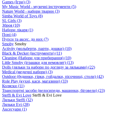
Games (Ігри)
(3)
My Music World - музичні інструменти
(5)
Nature World - набори тварин
(3)
Simba World of Toys
(8)
SL Girls
(3)
Зброя
(10)
Набори лікаря
(1)
Поні
(4)
Пупси та аксес. до них
(7)
Smoby
Smoby
Аctivity (мольберти, парти, дошки)
(10)
Black & Decker (інструменти)
(11)
Cleaning (Набори для прибирання)
(10)
Little Smoby (іграшки для немовлят)
(13)
Dolls (ляльки та набори по догляду за ляльками)
(22)
Medical (медичні набори)
(3)
Outdoor (будинки, гірки, гойдалки, пісочниці, столи)
(42)
Role Play (кухні, каси, магазини)
(33)
Коляски
(11)
Транспортні засоби (велосипеди, машинки, біговели)
(23)
Steffi & Evi Love
Steffi & Evi Love
Ляльки Steffi
(32)
Ляльки Evi
(28)
Аксесуари
(1)