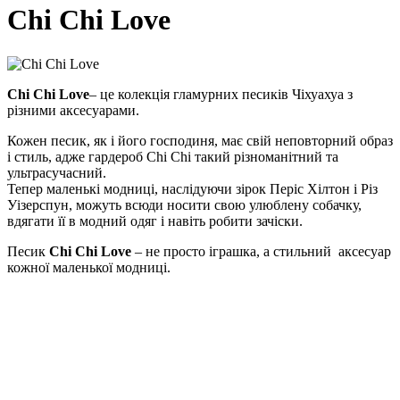
Chi Chi Love
Chi Chi Love
– це колекція гламурних песиків Чіхуахуа з
різними аксесуарами.
Кожен песик, як і його господиня, має свій неповторний образ
і стиль, адже гардероб Chi Chi такий різноманітний та
ультрасучасний.
Тепер маленькі модниці, наслідуючи зірок Періс Хілтон і Різ
Уізерспун, можуть всюди носити свою улюблену собачку,
вдягати її в модний одяг і навіть робити зачіски.
Песик
Chi Chi Love
– не просто іграшка, а стильний аксесуар
кожної маленької модниці.