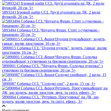
5893243 Ігровий набір CCL Друзі цуценята на ДК, 2 види
функцій, 20 см, 5+
5893494 Собачка CCL Чіхуахуа Фешн. Стріт з сумочкою -
бананкою, 20 см, 3+
5890015 Собачка CCL "Цуценя пудель", ходить, гавкає, виляє
хвостиком, 16 см, 3+
5890001 Собачка CCL "Чіхуахуа Фешн. Солодка цукерка" з
сумочкою та брелком-сюрпризом, 20 см, 5+
5890087 Собачка CCL "Солодкі сни", 2 види, 15 см, 3+
5890064 Собачка CCL "Ретрівер. Прогулянка" на ДК, що
ходить, виляє хвостом, звук. та світл. ефект., 3+
Наші соцмережі