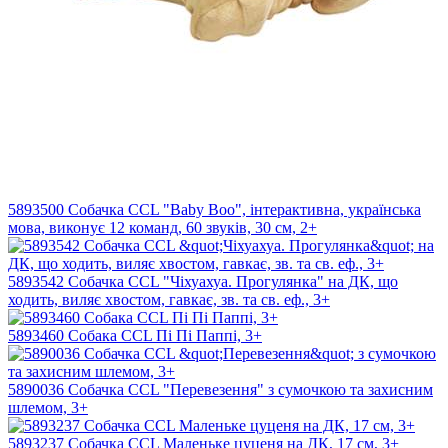
5893500 Собачка CCL "Baby Boo", інтерактивна, українська
мова, виконує 12 команд, 60 звуків, 30 см, 2+
5893542 Собачка CCL "Чіхуахуа. Прогулянка" на ДК, що
ходить, виляє хвостом, гавкає, зв. та св. еф., 3+
5893460 Собака CCL Пі Пі Паппі, 3+
5890036 Собачка CCL "Перевезення" з сумочкою та захисним
шлемом, 3+
5893237 Собачка CCL Маленьке цуценя на ДК, 17 см, 3+