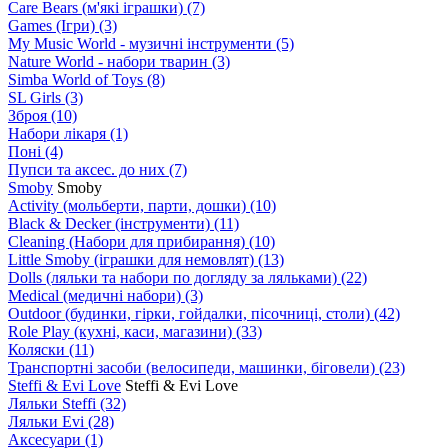
Care Bears (м'які іграшки)
(7)
Games (Ігри)
(3)
My Music World - музичні інструменти
(5)
Nature World - набори тварин
(3)
Simba World of Toys
(8)
SL Girls
(3)
Зброя
(10)
Набори лікаря
(1)
Поні
(4)
Пупси та аксес. до них
(7)
Smoby
Smoby
Аctivity (мольберти, парти, дошки)
(10)
Black & Decker (інструменти)
(11)
Cleaning (Набори для прибирання)
(10)
Little Smoby (іграшки для немовлят)
(13)
Dolls (ляльки та набори по догляду за ляльками)
(22)
Medical (медичні набори)
(3)
Outdoor (будинки, гірки, гойдалки, пісочниці, столи)
(42)
Role Play (кухні, каси, магазини)
(33)
Коляски
(11)
Транспортні засоби (велосипеди, машинки, біговели)
(23)
Steffi & Evi Love
Steffi & Evi Love
Ляльки Steffi
(32)
Ляльки Evi
(28)
Аксесуари
(1)