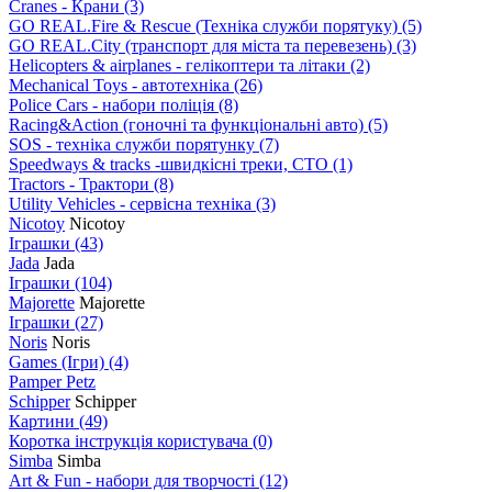
Cranes - Крани
(3)
GO REAL.Fire & Rescue (Техніка служби порятуку)
(5)
GO REAL.City (транспорт для міста та перевезень)
(3)
Helicopters & airplanes - гелікоптери та літаки
(2)
Mechanical Toys - автотехніка
(26)
Police Cars - набори поліція
(8)
Racing&Action (гоночні та функціональні авто)
(5)
SOS - техніка служби порятунку
(7)
Speedways & tracks -швидкісні треки, СТО
(1)
Tractors - Трактори
(8)
Utility Vehicles - сервісна техніка
(3)
Nicotoy
Nicotoy
Іграшки
(43)
Jada
Jada
Іграшки
(104)
Majorette
Majorette
Іграшки
(27)
Noris
Noris
Games (Ігри)
(4)
Pamper Petz
Schipper
Schipper
Картини
(49)
Коротка інструкція користувача
(0)
Simba
Simba
Art & Fun - набори для творчості
(12)