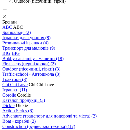
Outdoor (пісочниці, гірки)
Бренди
ABC
ABC
Брязкальця
(2)
Іграшки для купання
(8)
Розвиваючі іграшки
(4)
Транспорт для малюків
(9)
BIG
BIG
Bobby-car-family - машини
(18)
First steps (перші кроки)
(2)
Outdoor (пісочниці, гірки)
(3)
Traffic-school - Автошкола
(3)
Трактори
(3)
Chi Chi Love
Chi Chi Love
Іграшки
(11)
Corolle
Corolle
Каталог продукції
(3)
Dickie
Dickie
Action Series
(8)
Adventure (транспорт для подорожі та міста)
(2)
Boat - кораблі
(2)
Construction (будівельна техніка)
(17)