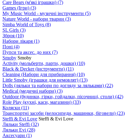
Care Bears (м'які іграшки)
(7)
Games (Ігри)
(3)
My Music World - музичні інструменти
(5)
Nature World - набори тварин
(3)
Simba World of Toys
(8)
SL Girls
(3)
Зброя
(10)
Набори лікаря
(1)
Поні
(4)
Пупси та аксес. до них
(7)
Smoby
Smoby
Аctivity (мольберти, парти, дошки)
(10)
Black & Decker (інструменти)
(11)
Cleaning (Набори для прибирання)
(10)
Little Smoby (іграшки для немовлят)
(13)
Dolls (ляльки та набори по догляду за ляльками)
(22)
Medical (медичні набори)
(3)
Outdoor (будинки, гірки, гойдалки, пісочниці, столи)
(42)
Role Play (кухні, каси, магазини)
(33)
Коляски
(11)
Транспортні засоби (велосипеди, машинки, біговели)
(23)
Steffi & Evi Love
Steffi & Evi Love
Ляльки Steffi
(32)
Ляльки Evi
(28)
Аксесуари
(1)