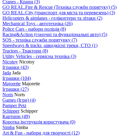
Cranes - Крани
(3)
GO REAL.Fire & Rescue (Техніка служби порятуку)
(5)
GO REAL.City (транспорт для міста та перевезень)
(3)
Helicopters & airplanes - гелікоптери та літаки
(2)
Mechanical Toys - автотехніка
(26)
Police Cars - набори поліція
(8)
Racing&Action (гоночні та функціональні авто)
(5)
SOS - техніка служби порятунку
(7)
Speedways & tracks -швидкісні треки, СТО
(1)
Tractors - Трактори
(8)
Utility Vehicles - сервісна техніка
(3)
Nicotoy
Nicotoy
Іграшки
(43)
Jada
Jada
Іграшки
(104)
Majorette
Majorette
Іграшки
(27)
Noris
Noris
Games (Ігри)
(4)
Pamper Petz
Schipper
Schipper
Картини
(49)
Коротка інструкція користувача
(0)
Simba
Simba
Art & Fun - набори для творчості
(12)