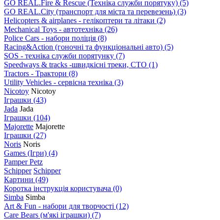
GO REAL.Fire & Rescue (Техніка служби порятуку)
(5)
GO REAL.City (транспорт для міста та перевезень)
(3)
Helicopters & airplanes - гелікоптери та літаки
(2)
Mechanical Toys - автотехніка
(26)
Police Cars - набори поліція
(8)
Racing&Action (гоночні та функціональні авто)
(5)
SOS - техніка служби порятунку
(7)
Speedways & tracks -швидкісні треки, СТО
(1)
Tractors - Трактори
(8)
Utility Vehicles - сервісна техніка
(3)
Nicotoy
Nicotoy
Іграшки
(43)
Jada
Jada
Іграшки
(104)
Majorette
Majorette
Іграшки
(27)
Noris
Noris
Games (Ігри)
(4)
Pamper Petz
Schipper
Schipper
Картини
(49)
Коротка інструкція користувача
(0)
Simba
Simba
Art & Fun - набори для творчості
(12)
Care Bears (м'які іграшки)
(7)