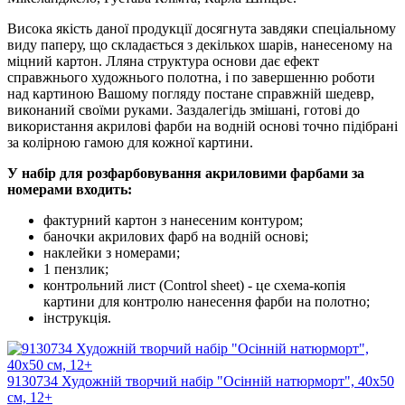
Висока якість даної продукції досягнута завдяки спеціальному
виду паперу, що складається з декількох шарів, нанесеному на
міцний картон. Лляна структура основи дає ефект
справжнього художнього полотна, і по завершенню роботи
над картиною Вашому погляду постане справжній шедевр,
виконаний своїми руками. Заздалегідь змішані, готові до
використання акрилові фарби на водній основі точно підібрані
за колірною гамою для кожної картини.
У набір для розфарбовування акриловими фарбами за
номерами входить:
фактурний картон з нанесеним контуром;
баночки акрилових фарб на водній основі;
наклейки з номерами;
1 пензлик;
контрольний лист (Control sheet) - це схема-копія
картини для контролю нанесення фарби на полотно;
інструкція.
9130734 Художній творчий набір "Осінній натюрморт", 40х50
см, 12+