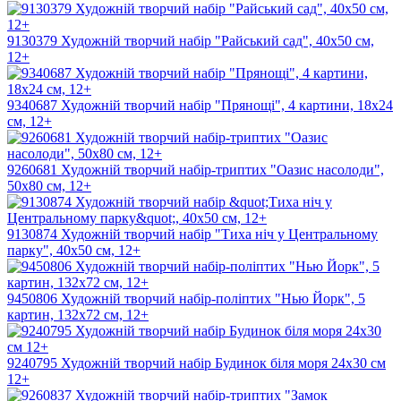
9130379 Художній творчий набір "Райський сад", 40х50 см,
12+
9340687 Художній творчий набір "Прянощі", 4 картини, 18х24
см, 12+
9260681 Художній творчий набір-триптих "Оазис насолоди",
50х80 см, 12+
9130874 Художній творчий набір "Тиха ніч у Центральному
парку", 40х50 см, 12+
9450806 Художній творчий набір-поліптих "Нью Йорк", 5
картин, 132х72 см, 12+
9240795 Художній творчий набір Будинок біля моря 24х30 см
12+