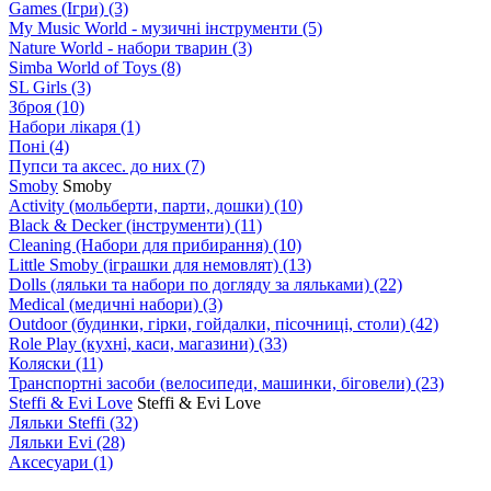
Games (Ігри)
(3)
My Music World - музичні інструменти
(5)
Nature World - набори тварин
(3)
Simba World of Toys
(8)
SL Girls
(3)
Зброя
(10)
Набори лікаря
(1)
Поні
(4)
Пупси та аксес. до них
(7)
Smoby
Smoby
Аctivity (мольберти, парти, дошки)
(10)
Black & Decker (інструменти)
(11)
Cleaning (Набори для прибирання)
(10)
Little Smoby (іграшки для немовлят)
(13)
Dolls (ляльки та набори по догляду за ляльками)
(22)
Medical (медичні набори)
(3)
Outdoor (будинки, гірки, гойдалки, пісочниці, столи)
(42)
Role Play (кухні, каси, магазини)
(33)
Коляски
(11)
Транспортні засоби (велосипеди, машинки, біговели)
(23)
Steffi & Evi Love
Steffi & Evi Love
Ляльки Steffi
(32)
Ляльки Evi
(28)
Аксесуари
(1)