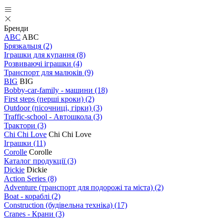
Бренди
ABC
ABC
Брязкальця
(2)
Іграшки для купання
(8)
Розвиваючі іграшки
(4)
Транспорт для малюків
(9)
BIG
BIG
Bobby-car-family - машини
(18)
First steps (перші кроки)
(2)
Outdoor (пісочниці, гірки)
(3)
Traffic-school - Автошкола
(3)
Трактори
(3)
Chi Chi Love
Chi Chi Love
Іграшки
(11)
Corolle
Corolle
Каталог продукції
(3)
Dickie
Dickie
Action Series
(8)
Adventure (транспорт для подорожі та міста)
(2)
Boat - кораблі
(2)
Construction (будівельна техніка)
(17)
Cranes - Крани
(3)