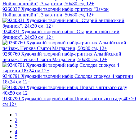
9260837 Художній творчий набір-триптих "Замок
Нойшванштайн", 3 картини, 50х80 см, 12+
9240831 Художній творчий набір "Старий англійський
будинок", 24х30 см, 12+
9260760 Художній творчий набір-триптих Альпійський
пейзаж. Церква Святої Магдалени, 50х80 см, 12+
9340791 Художній творчий набір Солодка спокуса 4 картини
18х24 см 12+
9130790 Художній творчий набір Привіт з літнього саду 40х50
см 12+
1
2
3
4
5