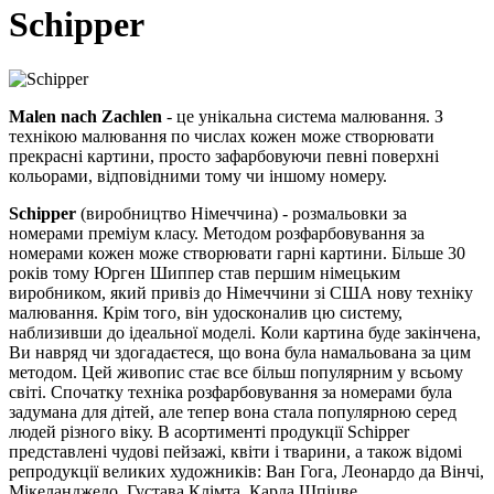
Schipper
Malen nach Zachlen
- це унікальна система малювання. З
технікою малювання по числах кожен може створювати
прекрасні картини, просто зафарбовуючи певні поверхні
кольорами, відповідними тому чи іншому номеру.
Schipper
(виробництво Німеччина) - розмальовки за
номерами преміум класу. Методом розфарбовування за
номерами кожен може створювати гарні картини. Більше 30
років тому Юрген Шиппер став першим німецьким
виробником, який привіз до Німеччини зі США нову техніку
малювання. Крім того, він удосконалив цю систему,
наблизивши до ідеальної моделі. Коли картина буде закінчена,
Ви навряд чи здогадаєтеся, що вона була намальована за цим
методом. Цей живопис стає все більш популярним у всьому
світі. Спочатку техніка розфарбовування за номерами була
задумана для дітей, але тепер вона стала популярною серед
людей різного віку. В асортименті продукції Schipper
представлені чудові пейзажі, квіти і тварини, а також відомі
репродукції великих художників: Ван Гога, Леонардо да Вінчі,
Мікеланджело, Густава Клімта, Карла Шпіцве.