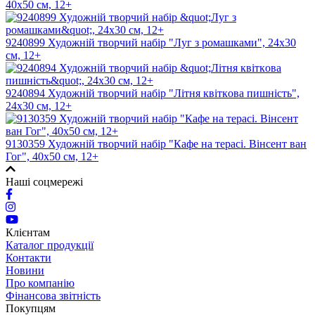
40х50 см, 12+
9240899 Художнiй творчий набiр "Луг з ромашками", 24х30
см, 12+
9240894 Художнiй творчий набiр "Лiтня квіткoвa пишнiсть",
24х30 см, 12+
9130359 Художній творчий набір "Кафе на терасі. Вінсент ван
Гог", 40х50 см, 12+
Наші соцмережі
Клієнтам
Каталог продукції
Контакти
Новини
Про компанію
Фінансова звітність
Покупцям