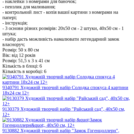
- наклейки з номерами для баночок;
- пензлик для малювання;
- контрольний лист - копія вашої картини з номерами на
папері;
- інструкція;
- 3 основи різних розмірів: 20х50 см - 2 штуки, 40х50 см - 1
штука;
- набір дасть можливість намалювати легендарний замок
власноруч;
Розмір: 50 х 80 см
Вік: від 12 років
Розмір:
51,5 х 3 х 41 см
Кількість в блоці:
6
Кількість в коробці:
6
9340791 Художній творчий набір Солодка спокуса 4 картини
18х24 см 12+
9130379 Художній творчий набір "Райський сад", 40х50 см,
12+
9130882 Художній творчий набір "Замок Гогенцоллерн",