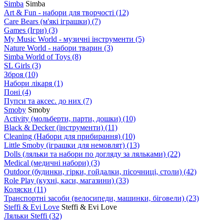
Simba
Simba
Art & Fun - набори для творчості
(12)
Care Bears (м'які іграшки)
(7)
Games (Ігри)
(3)
My Music World - музичні інструменти
(5)
Nature World - набори тварин
(3)
Simba World of Toys
(8)
SL Girls
(3)
Зброя
(10)
Набори лікаря
(1)
Поні
(4)
Пупси та аксес. до них
(7)
Smoby
Smoby
Аctivity (мольберти, парти, дошки)
(10)
Black & Decker (інструменти)
(11)
Cleaning (Набори для прибирання)
(10)
Little Smoby (іграшки для немовлят)
(13)
Dolls (ляльки та набори по догляду за ляльками)
(22)
Medical (медичні набори)
(3)
Outdoor (будинки, гірки, гойдалки, пісочниці, столи)
(42)
Role Play (кухні, каси, магазини)
(33)
Коляски
(11)
Транспортні засоби (велосипеди, машинки, біговели)
(23)
Steffi & Evi Love
Steffi & Evi Love
Ляльки Steffi
(32)