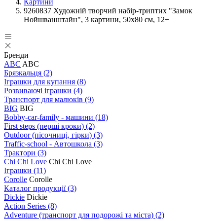
Картини
9260837 Художній творчий набір-триптих "Замок
Нойшванштайн", 3 картини, 50х80 см, 12+
Бренди
ABC
ABC
Брязкальця
(2)
Іграшки для купання
(8)
Розвиваючі іграшки
(4)
Транспорт для малюків
(9)
BIG
BIG
Bobby-car-family - машини
(18)
First steps (перші кроки)
(2)
Outdoor (пісочниці, гірки)
(3)
Traffic-school - Автошкола
(3)
Трактори
(3)
Chi Chi Love
Chi Chi Love
Іграшки
(11)
Corolle
Corolle
Каталог продукції
(3)
Dickie
Dickie
Action Series
(8)
Adventure (транспорт для подорожі та міста)
(2)