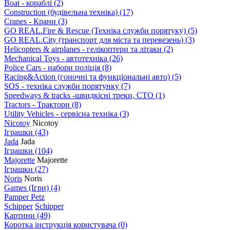
Boat - кораблі
(2)
Construction (будівельна техніка)
(17)
Cranes - Крани
(3)
GO REAL.Fire & Rescue (Техніка служби порятуку)
(5)
GO REAL.City (транспорт для міста та перевезень)
(3)
Helicopters & airplanes - гелікоптери та літаки
(2)
Mechanical Toys - автотехніка
(26)
Police Cars - набори поліція
(8)
Racing&Action (гоночні та функціональні авто)
(5)
SOS - техніка служби порятунку
(7)
Speedways & tracks -швидкісні треки, СТО
(1)
Tractors - Трактори
(8)
Utility Vehicles - сервісна техніка
(3)
Nicotoy
Nicotoy
Іграшки
(43)
Jada
Jada
Іграшки
(104)
Majorette
Majorette
Іграшки
(27)
Noris
Noris
Games (Ігри)
(4)
Pamper Petz
Schipper
Schipper
Картини
(49)
Коротка інструкція користувача
(0)