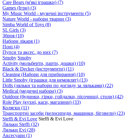
Care Bears (м'які іграшки)
(7)
Games (Ігри)
(3)
My Music World - музичні інструменти
(5)
Nature World - набори тварин
(3)
Simba World of Toys
(8)
SL Girls
(3)
Зброя
(10)
Набори лікаря
(1)
Поні
(4)
Пупси та аксес. до них
(7)
Smoby
Smoby
Аctivity (мольберти, парти, дошки)
(10)
Black & Decker (інструменти)
(11)
Cleaning (Набори для прибирання)
(10)
Little Smoby (іграшки для немовлят)
(13)
Dolls (ляльки та набори по догляду за ляльками)
(22)
Medical (медичні набори)
(3)
Outdoor (будинки, гірки, гойдалки, пісочниці, столи)
(42)
Role Play (кухні, каси, магазини)
(33)
Коляски
(11)
Транспортні засоби (велосипеди, машинки, біговели)
(23)
Steffi & Evi Love
Steffi & Evi Love
Ляльки Steffi
(32)
Ляльки Evi
(28)
Аксесуари
(1)