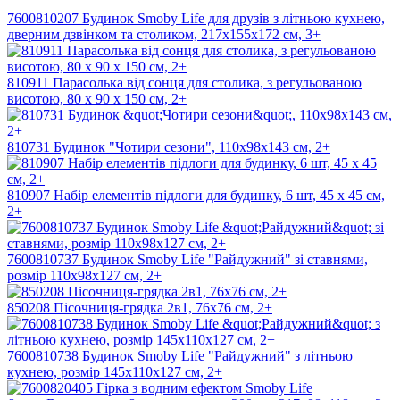
7600810207 Будинок Smoby Life для друзiв з лiтньою кухнею,
дверним дзвiнком та столиком, 217х155х172 см, 3+
810911 Парасолька від сонця для столика, з регульованою
висотою, 80 х 90 х 150 см, 2+
810731 Будинок "Чотири сезони", 110х98х143 см, 2+
810907 Набір елементів підлоги для будинку, 6 шт, 45 x 45 см,
2+
7600810737 Будинок Smoby Life "Райдужний" зі ставнями,
розмір 110х98х127 см, 2+
850208 Пісочниця-грядка 2в1, 76x76 см, 2+
7600810738 Будинок Smoby Life "Райдужний" з літньою
кухнею, розмір 145х110х127 см, 2+