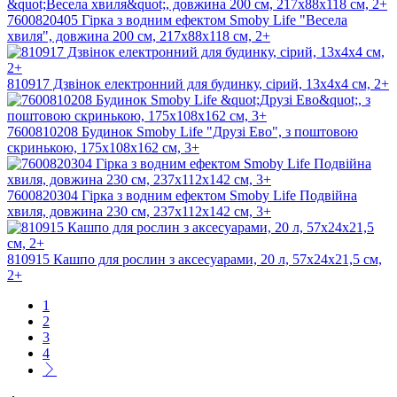
7600820405 Гірка з водним ефектом Smoby Life "Весела
хвиля", довжина 200 см, 217х88х118 см, 2+
810917 Дзвінок електронний для будинку, сірий, 13х4х4 см, 2+
7600810208 Будинок Smoby Life "Друзi Ево", з поштовою
скринькою, 175x108x162 см, 3+
7600820304 Гірка з водним ефектом Smoby Life Подвійна
хвиля, довжина 230 см, 237x112x142 см, 3+
810915 Кашпо для рослин з аксесуарами, 20 л, 57x24x21,5 см,
2+
1
2
3
4