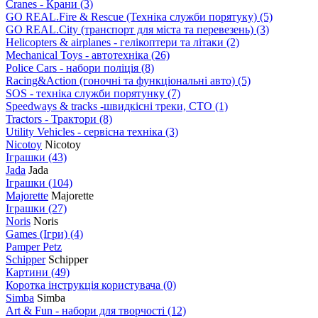
Cranes - Крани
(3)
GO REAL.Fire & Rescue (Техніка служби порятуку)
(5)
GO REAL.City (транспорт для міста та перевезень)
(3)
Helicopters & airplanes - гелікоптери та літаки
(2)
Mechanical Toys - автотехніка
(26)
Police Cars - набори поліція
(8)
Racing&Action (гоночні та функціональні авто)
(5)
SOS - техніка служби порятунку
(7)
Speedways & tracks -швидкісні треки, СТО
(1)
Tractors - Трактори
(8)
Utility Vehicles - сервісна техніка
(3)
Nicotoy
Nicotoy
Іграшки
(43)
Jada
Jada
Іграшки
(104)
Majorette
Majorette
Іграшки
(27)
Noris
Noris
Games (Ігри)
(4)
Pamper Petz
Schipper
Schipper
Картини
(49)
Коротка інструкція користувача
(0)
Simba
Simba
Art & Fun - набори для творчості
(12)