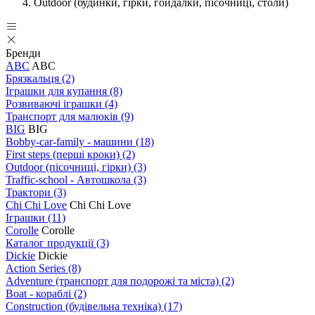
Outdoor (будинки, гірки, гойдалки, пісочниці, столи)
Бренди
ABC
ABC
Брязкальця
(2)
Іграшки для купання
(8)
Розвиваючі іграшки
(4)
Транспорт для малюків
(9)
BIG
BIG
Bobby-car-family - машини
(18)
First steps (перші кроки)
(2)
Outdoor (пісочниці, гірки)
(3)
Traffic-school - Автошкола
(3)
Трактори
(3)
Chi Chi Love
Chi Chi Love
Іграшки
(11)
Corolle
Corolle
Каталог продукції
(3)
Dickie
Dickie
Action Series
(8)
Adventure (транспорт для подорожі та міста)
(2)
Boat - кораблі
(2)
Construction (будівельна техніка)
(17)