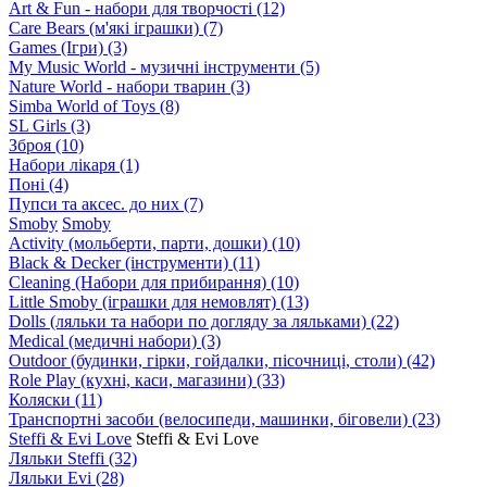
Art & Fun - набори для творчості
(12)
Care Bears (м'які іграшки)
(7)
Games (Ігри)
(3)
My Music World - музичні інструменти
(5)
Nature World - набори тварин
(3)
Simba World of Toys
(8)
SL Girls
(3)
Зброя
(10)
Набори лікаря
(1)
Поні
(4)
Пупси та аксес. до них
(7)
Smoby
Smoby
Аctivity (мольберти, парти, дошки)
(10)
Black & Decker (інструменти)
(11)
Cleaning (Набори для прибирання)
(10)
Little Smoby (іграшки для немовлят)
(13)
Dolls (ляльки та набори по догляду за ляльками)
(22)
Medical (медичні набори)
(3)
Outdoor (будинки, гірки, гойдалки, пісочниці, столи)
(42)
Role Play (кухні, каси, магазини)
(33)
Коляски
(11)
Транспортні засоби (велосипеди, машинки, біговели)
(23)
Steffi & Evi Love
Steffi & Evi Love
Ляльки Steffi
(32)
Ляльки Evi
(28)