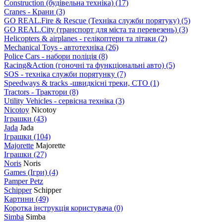
Construction (будівельна техніка)
(17)
Cranes - Крани
(3)
GO REAL.Fire & Rescue (Техніка служби порятуку)
(5)
GO REAL.City (транспорт для міста та перевезень)
(3)
Helicopters & airplanes - гелікоптери та літаки
(2)
Mechanical Toys - автотехніка
(26)
Police Cars - набори поліція
(8)
Racing&Action (гоночні та функціональні авто)
(5)
SOS - техніка служби порятунку
(7)
Speedways & tracks -швидкісні треки, СТО
(1)
Tractors - Трактори
(8)
Utility Vehicles - сервісна техніка
(3)
Nicotoy
Nicotoy
Іграшки
(43)
Jada
Jada
Іграшки
(104)
Majorette
Majorette
Іграшки
(27)
Noris
Noris
Games (Ігри)
(4)
Pamper Petz
Schipper
Schipper
Картини
(49)
Коротка інструкція користувача
(0)
Simba
Simba