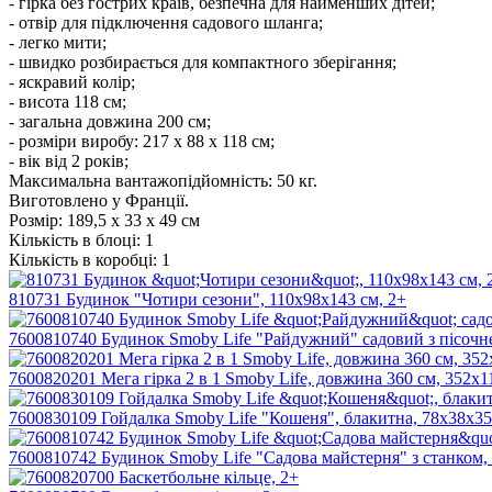
- гірка без гострих країв, безпечна для найменших дітей;
- отвір для підключення садового шланга;
- легко мити;
- швидко розбирається для компактного зберігання;
- яскравий колір;
- висота 118 см;
- загальна довжина 200 см;
- розміри виробу: 217 х 88 х 118 см;
- вік від 2 років;
Максимальна вантажопідйомність: 50 кг.
Виготовлено у Франції.
Розмір:
189,5 х 33 х 49 см
Кількість в блоці:
1
Кількість в коробці:
1
810731 Будинок "Чотири сезони", 110х98х143 см, 2+
7600810740 Будинок Smoby Life "Райдужний" садовий з пісочне
7600820201 Мега гірка 2 в 1 Smoby Life, довжина 360 см, 352х1
7600830109 Гойдалка Smoby Life "Кошеня", блакитна, 78х38х35 
7600810742 Будинок Smoby Life "Садова майстерня" з станком, з