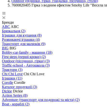
Outdoor (будинки, гірки, гойдалки, пісочниці, столи)
7600820405 Гірка з водним ефектом Smoby Life "Весела х
Бренди
ABC
ABC
Брязкальця
(2)
Іграшки для купання
(8)
Розвиваючі іграшки
(4)
Транспорт для малюків
(9)
BIG
BIG
Bobby-car-family - машини
(18)
First steps (перші кроки)
(2)
Outdoor (пісочниці, гірки)
(3)
Traffic-school - Автошкола
(3)
Трактори
(3)
Chi Chi Love
Chi Chi Love
Іграшки
(11)
Corolle
Corolle
Каталог продукції
(3)
Dickie
Dickie
Action Series
(8)
Adventure (транспорт для подорожі та міста)
(2)
Boat - кораблі
(2)