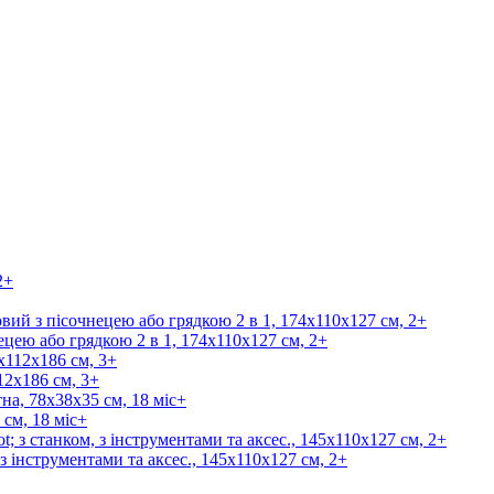
цею або грядкою 2 в 1, 174х110х127 см, 2+
12х186 см, 3+
см, 18 міс+
 інструментами та аксес., 145х110х127 см, 2+