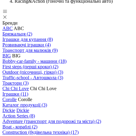
Racing&Action (гоночні та функціональні авто)
Бренди
ABC
ABC
Брязкальця
(2)
Іграшки для купання
(8)
Розвиваючі іграшки
(4)
Транспорт для малюків
(9)
BIG
BIG
Bobby-car-family - машини
(18)
First steps (перші кроки)
(2)
Outdoor (пісочниці, гірки)
(3)
Traffic-school - Автошкола
(3)
Трактори
(3)
Chi Chi Love
Chi Chi Love
Іграшки
(11)
Corolle
Corolle
Каталог продукції
(3)
Dickie
Dickie
Action Series
(8)
Adventure (транспорт для подорожі та міста)
(2)
Boat - кораблі
(2)
Construction (будівельна техніка)
(17)