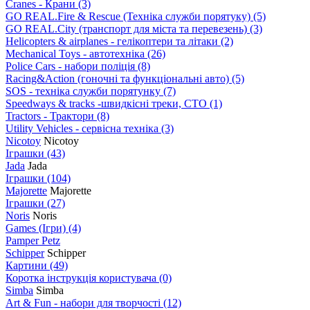
Cranes - Крани
(3)
GO REAL.Fire & Rescue (Техніка служби порятуку)
(5)
GO REAL.City (транспорт для міста та перевезень)
(3)
Helicopters & airplanes - гелікоптери та літаки
(2)
Mechanical Toys - автотехніка
(26)
Police Cars - набори поліція
(8)
Racing&Action (гоночні та функціональні авто)
(5)
SOS - техніка служби порятунку
(7)
Speedways & tracks -швидкісні треки, СТО
(1)
Tractors - Трактори
(8)
Utility Vehicles - сервісна техніка
(3)
Nicotoy
Nicotoy
Іграшки
(43)
Jada
Jada
Іграшки
(104)
Majorette
Majorette
Іграшки
(27)
Noris
Noris
Games (Ігри)
(4)
Pamper Petz
Schipper
Schipper
Картини
(49)
Коротка інструкція користувача
(0)
Simba
Simba
Art & Fun - набори для творчості
(12)