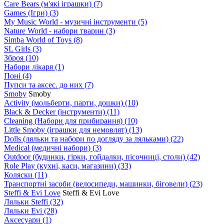
Care Bears (м'які іграшки)
(7)
Games (Ігри)
(3)
My Music World - музичні інструменти
(5)
Nature World - набори тварин
(3)
Simba World of Toys
(8)
SL Girls
(3)
Зброя
(10)
Набори лікаря
(1)
Поні
(4)
Пупси та аксес. до них
(7)
Smoby
Smoby
Аctivity (мольберти, парти, дошки)
(10)
Black & Decker (інструменти)
(11)
Cleaning (Набори для прибирання)
(10)
Little Smoby (іграшки для немовлят)
(13)
Dolls (ляльки та набори по догляду за ляльками)
(22)
Medical (медичні набори)
(3)
Outdoor (будинки, гірки, гойдалки, пісочниці, столи)
(42)
Role Play (кухні, каси, магазини)
(33)
Коляски
(11)
Транспортні засоби (велосипеди, машинки, біговели)
(23)
Steffi & Evi Love
Steffi & Evi Love
Ляльки Steffi
(32)
Ляльки Evi
(28)
Аксесуари
(1)