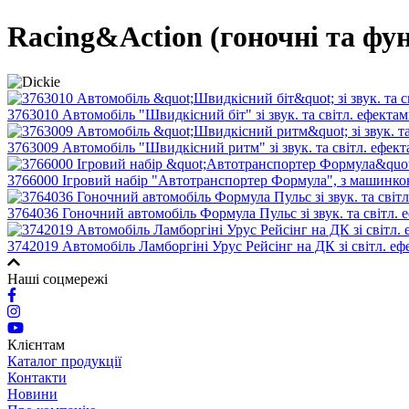
Racing&Action (гоночні та фу
3763010 Автомобіль "Швидкісний біт" зі звук. та світл. ефектам
3763009 Автомобіль "Швидкісний ритм" зі звук. та світл. ефект
3766000 Ігровий набір "Автотранспортер Формула", з машинкою, 
3764036 Гоночний автомобіль Формула Пульс зі звук. та світл. е
3742019 Автомобіль Ламборгіні Урус Рейсінг на ДК зі світл. еф
Наші соцмережі
Клієнтам
Каталог продукції
Контакти
Новини