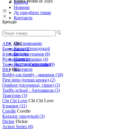
Simba World of Toys
Бренди
Новини
Де придбати товар
Контакти
Бренди
Про компанію
ABC
ABC
Каталог продукції
Брязкальця
(2)
Бренди
Іграшки для купання
(8)
Новини
Розвиваючі іграшки
(4)
Де придбати товар
Транспорт для малюків
(9)
Контакти
BIG
BIG
Bobby-car-family - машини
(18)
First steps (перші кроки)
(2)
Outdoor (пісочниці, гірки)
(3)
Traffic-school - Автошкола
(3)
Трактори
(3)
Chi Chi Love
Chi Chi Love
Іграшки
(11)
Corolle
Corolle
Каталог продукції
(3)
Dickie
Dickie
Action Series
(8)