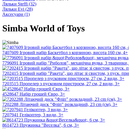
Ляльки Steffi
(32)
Ляльки Evi
(28)
Аксесуари
(1)
Simba World of Toys
7407609 Ігровий набір Баскетбол з корзиною, висота 160 см, 4+
7796091 Ігровий набір "Риболов", механічна вудка, 3 тваринки, 
7202415 Ігровий набір "Ракета", що літає зі свистом, з пуск. при
7203515 Пропелер з пусковим пристроєм, 27 см, 2 види, 3+
4528647 Набір грошей Євро, 3+
7202288 Літаючий диск "Фліп" розкладний, 23 cm (см), 3+
7207941 Гелікоптер, 3 види, 3+
8614723 Пружинка "Веселка", 6 см, 3+