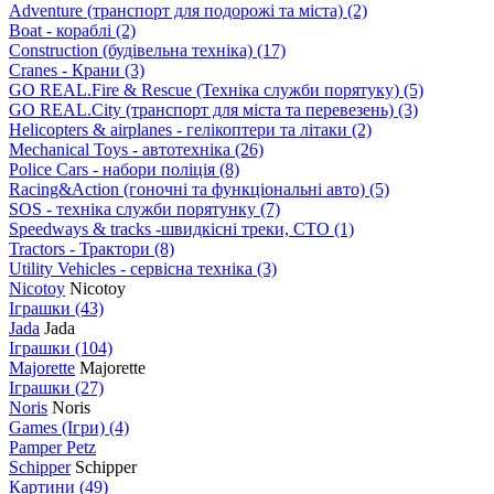
Adventure (транспорт для подорожі та міста)
(2)
Boat - кораблі
(2)
Construction (будівельна техніка)
(17)
Cranes - Крани
(3)
GO REAL.Fire & Rescue (Техніка служби порятуку)
(5)
GO REAL.City (транспорт для міста та перевезень)
(3)
Helicopters & airplanes - гелікоптери та літаки
(2)
Mechanical Toys - автотехніка
(26)
Police Cars - набори поліція
(8)
Racing&Action (гоночні та функціональні авто)
(5)
SOS - техніка служби порятунку
(7)
Speedways & tracks -швидкісні треки, СТО
(1)
Tractors - Трактори
(8)
Utility Vehicles - сервісна техніка
(3)
Nicotoy
Nicotoy
Іграшки
(43)
Jada
Jada
Іграшки
(104)
Majorette
Majorette
Іграшки
(27)
Noris
Noris
Games (Ігри)
(4)
Pamper Petz
Schipper
Schipper
Картини
(49)