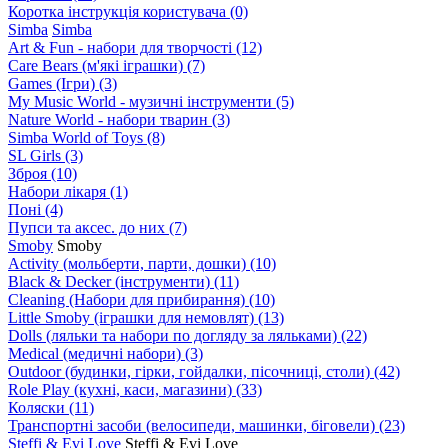
Коротка інструкція користувача
(0)
Simba
Simba
Art & Fun - набори для творчості
(12)
Care Bears (м'які іграшки)
(7)
Games (Ігри)
(3)
My Music World - музичні інструменти
(5)
Nature World - набори тварин
(3)
Simba World of Toys
(8)
SL Girls
(3)
Зброя
(10)
Набори лікаря
(1)
Поні
(4)
Пупси та аксес. до них
(7)
Smoby
Smoby
Аctivity (мольберти, парти, дошки)
(10)
Black & Decker (інструменти)
(11)
Cleaning (Набори для прибирання)
(10)
Little Smoby (іграшки для немовлят)
(13)
Dolls (ляльки та набори по догляду за ляльками)
(22)
Medical (медичні набори)
(3)
Outdoor (будинки, гірки, гойдалки, пісочниці, столи)
(42)
Role Play (кухні, каси, магазини)
(33)
Коляски
(11)
Транспортні засоби (велосипеди, машинки, біговели)
(23)
Steffi & Evi Love
Steffi & Evi Love