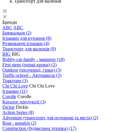
Транспорт для малюків
Бренди
ABC
ABC
Брязкальця
(2)
Іграшки для купання
(8)
Розвиваючі іграшки
(4)
Транспорт для малюків
(9)
BIG
BIG
Bobby-car-family - машини
(18)
First steps (перші кроки)
(2)
Outdoor (пісочниці, гірки)
(3)
Traffic-school - Автошкола
(3)
Трактори
(3)
Chi Chi Love
Chi Chi Love
Іграшки
(11)
Corolle
Corolle
Каталог продукції
(3)
Dickie
Dickie
Action Series
(8)
Adventure (транспорт для подорожі та міста)
(2)
Boat - кораблі
(2)
Construction (будівельна техніка)
(17)