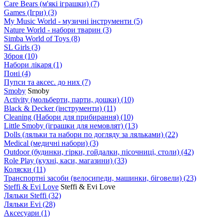
Care Bears (м'які іграшки)
(7)
Games (Ігри)
(3)
My Music World - музичні інструменти
(5)
Nature World - набори тварин
(3)
Simba World of Toys
(8)
SL Girls
(3)
Зброя
(10)
Набори лікаря
(1)
Поні
(4)
Пупси та аксес. до них
(7)
Smoby
Smoby
Аctivity (мольберти, парти, дошки)
(10)
Black & Decker (інструменти)
(11)
Cleaning (Набори для прибирання)
(10)
Little Smoby (іграшки для немовлят)
(13)
Dolls (ляльки та набори по догляду за ляльками)
(22)
Medical (медичні набори)
(3)
Outdoor (будинки, гірки, гойдалки, пісочниці, столи)
(42)
Role Play (кухні, каси, магазини)
(33)
Коляски
(11)
Транспортні засоби (велосипеди, машинки, біговели)
(23)
Steffi & Evi Love
Steffi & Evi Love
Ляльки Steffi
(32)
Ляльки Evi
(28)
Аксесуари
(1)