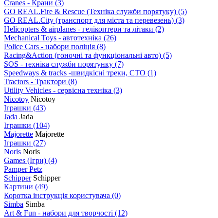
Cranes - Крани
(3)
GO REAL.Fire & Rescue (Техніка служби порятуку)
(5)
GO REAL.City (транспорт для міста та перевезень)
(3)
Helicopters & airplanes - гелікоптери та літаки
(2)
Mechanical Toys - автотехніка
(26)
Police Cars - набори поліція
(8)
Racing&Action (гоночні та функціональні авто)
(5)
SOS - техніка служби порятунку
(7)
Speedways & tracks -швидкісні треки, СТО
(1)
Tractors - Трактори
(8)
Utility Vehicles - сервісна техніка
(3)
Nicotoy
Nicotoy
Іграшки
(43)
Jada
Jada
Іграшки
(104)
Majorette
Majorette
Іграшки
(27)
Noris
Noris
Games (Ігри)
(4)
Pamper Petz
Schipper
Schipper
Картини
(49)
Коротка інструкція користувача
(0)
Simba
Simba
Art & Fun - набори для творчості
(12)