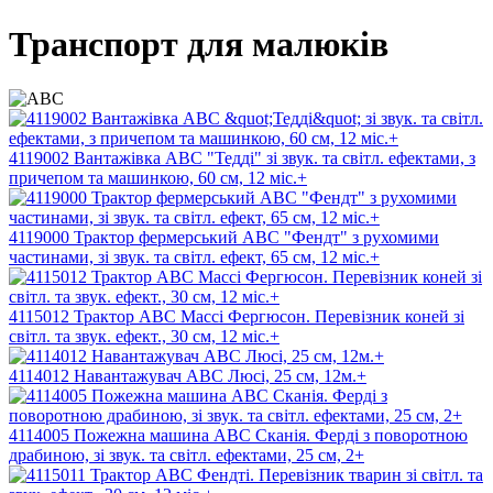
Транспорт для малюків
4119002 Вантажівка АВС "Тедді" зі звук. та світл. ефектами, з
причепом та машинкою, 60 см, 12 міс.+
4119000 Трактор фермерський АВС "Фендт" з рухомими
частинами, зі звук. та світл. ефект, 65 см, 12 міс.+
4115012 Трактор ABC Массі Фергюсон. Перевізник коней зі
світл. та звук. ефект., 30 см, 12 міс.+
4114012 Навантажувач АВС Люсі, 25 см, 12м.+
4114005 Пожежна машина АВС Сканія. Ферді з поворотною
драбиною, зі звук. та світл. ефектами, 25 см, 2+