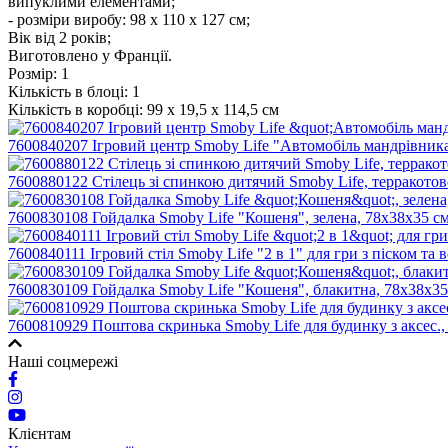
випуклими елементами;
- розміри виробу: 98 х 110 х 127 см;
Вік від 2 років;
Виготовлено у Франції.
Розмір:
1
Кількість в блоці:
1
Кількість в коробці:
99 х 19,5 х 114,5 см
7600840207 Ігровий центр Smoby Life "Автомобіль мандрівника"
7600880122 Стілець зі спинкою дитячий Smoby Life, терракотово
7600830108 Гойдалка Smoby Life "Кошеня", зелена, 78х38х35 см
7600840111 Ігровий стіл Smoby Life "2 в 1" для гри з піском та в
7600830109 Гойдалка Smoby Life "Кошеня", блакитна, 78х38х35 
7600810929 Поштова скринька Smoby Life для будинку з аксес.,
Наші соцмережі
Клієнтам