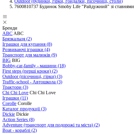
Outdoor (будинки, гірки, гойдалки, пісочниці, столи)
7600810737 Будинок Smoby Life "Райдужний" зі ставнями,
Бренди
ABC
ABC
Брязкальця
(2)
Іграшки для купання
(8)
Розвиваючі іграшки
(4)
Транспорт для малюків
(9)
BIG
BIG
Bobby-car-family - машини
(18)
First steps (перші кроки)
(2)
Outdoor (пісочниці, гірки)
(3)
Traffic-school - Автошкола
(3)
Трактори
(3)
Chi Chi Love
Chi Chi Love
Іграшки
(11)
Corolle
Corolle
Каталог продукції
(3)
Dickie
Dickie
Action Series
(8)
Adventure (транспорт для подорожі та міста)
(2)
Boat - кораблі
(2)