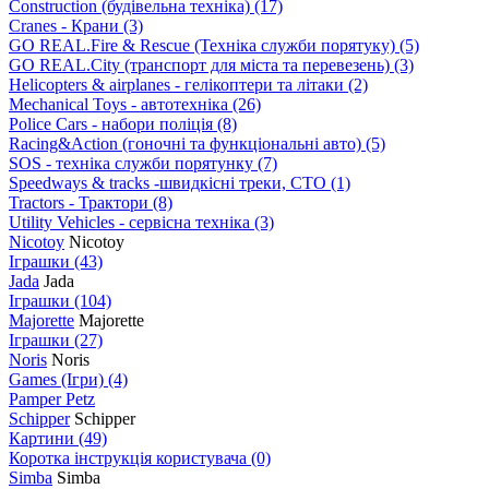
Construction (будівельна техніка)
(17)
Cranes - Крани
(3)
GO REAL.Fire & Rescue (Техніка служби порятуку)
(5)
GO REAL.City (транспорт для міста та перевезень)
(3)
Helicopters & airplanes - гелікоптери та літаки
(2)
Mechanical Toys - автотехніка
(26)
Police Cars - набори поліція
(8)
Racing&Action (гоночні та функціональні авто)
(5)
SOS - техніка служби порятунку
(7)
Speedways & tracks -швидкісні треки, СТО
(1)
Tractors - Трактори
(8)
Utility Vehicles - сервісна техніка
(3)
Nicotoy
Nicotoy
Іграшки
(43)
Jada
Jada
Іграшки
(104)
Majorette
Majorette
Іграшки
(27)
Noris
Noris
Games (Ігри)
(4)
Pamper Petz
Schipper
Schipper
Картини
(49)
Коротка інструкція користувача
(0)
Simba
Simba