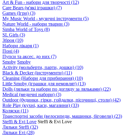
Art & Fun - набори для творчості
(12)
Care Bears (м'які іграшки)
(7)
Games (Ігри)
(3)
My Music World - музичні інструменти
(5)
Nature World - набори тварин
(3)
Simba World of Toys
(8)
SL Girls
(3)
Зброя
(10)
Набори лікаря
(1)
Поні
(4)
Пупси та аксес. до них
(7)
Smoby
Smoby
Аctivity (мольберти, парти, дошки)
(10)
Black & Decker (інструменти)
(11)
Cleaning (Набори для прибирання)
(10)
Little Smoby (іграшки для немовлят)
(13)
Dolls (ляльки та набори по догляду за ляльками)
(22)
Medical (медичні набори)
(3)
Outdoor (будинки, гірки, гойдалки, пісочниці, столи)
(42)
Role Play (кухні, каси, магазини)
(33)
Коляски
(11)
Транспортні засоби (велосипеди, машинки, біговели)
(23)
Steffi & Evi Love
Steffi & Evi Love
Ляльки Steffi
(32)
Ляльки Evi
(28)