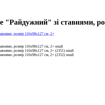
e "Райдужний" зі ставнями, роз