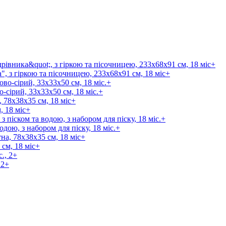
, з гіркою та пісочницею, 233х68х91 см, 18 міс+
-сірий, 33х33х50 см, 18 міс.+
, 18 міс+
одою, з набором для піску, 18 міс.+
см, 18 міс+
 2+