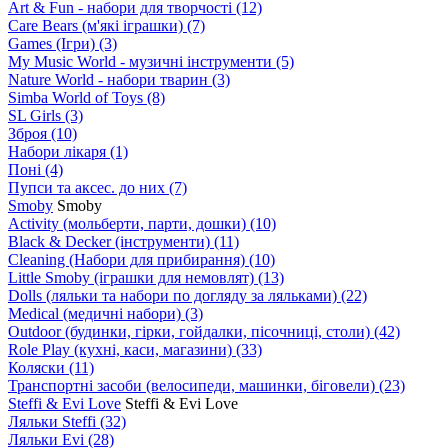
Art & Fun - набори для творчості
(12)
Care Bears (м'які іграшки)
(7)
Games (Ігри)
(3)
My Music World - музичні інструменти
(5)
Nature World - набори тварин
(3)
Simba World of Toys
(8)
SL Girls
(3)
Зброя
(10)
Набори лікаря
(1)
Поні
(4)
Пупси та аксес. до них
(7)
Smoby
Smoby
Аctivity (мольберти, парти, дошки)
(10)
Black & Decker (інструменти)
(11)
Cleaning (Набори для прибирання)
(10)
Little Smoby (іграшки для немовлят)
(13)
Dolls (ляльки та набори по догляду за ляльками)
(22)
Medical (медичні набори)
(3)
Outdoor (будинки, гірки, гойдалки, пісочниці, столи)
(42)
Role Play (кухні, каси, магазини)
(33)
Коляски
(11)
Транспортні засоби (велосипеди, машинки, біговели)
(23)
Steffi & Evi Love
Steffi & Evi Love
Ляльки Steffi
(32)
Ляльки Evi
(28)