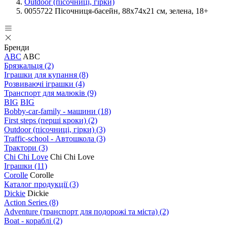
Outdoor (пісочниці, гірки)
0055722 Пісочниця-басейн, 88х74х21 см, зелена, 18+
Бренди
ABC
ABC
Брязкальця
(2)
Іграшки для купання
(8)
Розвиваючі іграшки
(4)
Транспорт для малюків
(9)
BIG
BIG
Bobby-car-family - машини
(18)
First steps (перші кроки)
(2)
Outdoor (пісочниці, гірки)
(3)
Traffic-school - Автошкола
(3)
Трактори
(3)
Chi Chi Love
Chi Chi Love
Іграшки
(11)
Corolle
Corolle
Каталог продукції
(3)
Dickie
Dickie
Action Series
(8)
Adventure (транспорт для подорожі та міста)
(2)
Boat - кораблі
(2)