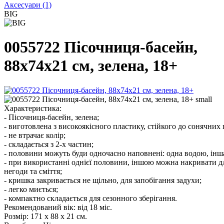
Аксесуари
(1)
BIG
0055722 Пісочниця-басейн,
88х74х21 см, зелена, 18+
Характеристика:
- Пісочниця-басейн, зелена;
- виготовлена з високоякісного пластику, стійкого до сонячних
- не втрачає колір;
- складається з 2-х частин;
- половини можуть буди одночасно наповнені: одна водою, інша
- при використанні однієї половини, іншою можна накривати дл
негоди та сміття;
- кришка закривається не щільно, для запобігання задухи;
- легко миється;
- компактно складається для сезонного зберігання.
Рекомендований вік: від 18 міс.
Розмір: 171 х 88 х 21 см.