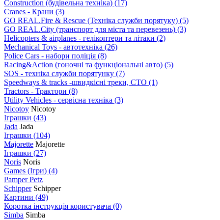
Construction (будівельна техніка)
(17)
Cranes - Крани
(3)
GO REAL.Fire & Rescue (Техніка служби порятуку)
(5)
GO REAL.City (транспорт для міста та перевезень)
(3)
Helicopters & airplanes - гелікоптери та літаки
(2)
Mechanical Toys - автотехніка
(26)
Police Cars - набори поліція
(8)
Racing&Action (гоночні та функціональні авто)
(5)
SOS - техніка служби порятунку
(7)
Speedways & tracks -швидкісні треки, СТО
(1)
Tractors - Трактори
(8)
Utility Vehicles - сервісна техніка
(3)
Nicotoy
Nicotoy
Іграшки
(43)
Jada
Jada
Іграшки
(104)
Majorette
Majorette
Іграшки
(27)
Noris
Noris
Games (Ігри)
(4)
Pamper Petz
Schipper
Schipper
Картини
(49)
Коротка інструкція користувача
(0)
Simba
Simba