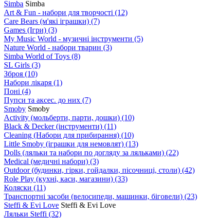
Simba
Simba
Art & Fun - набори для творчості
(12)
Care Bears (м'які іграшки)
(7)
Games (Ігри)
(3)
My Music World - музичні інструменти
(5)
Nature World - набори тварин
(3)
Simba World of Toys
(8)
SL Girls
(3)
Зброя
(10)
Набори лікаря
(1)
Поні
(4)
Пупси та аксес. до них
(7)
Smoby
Smoby
Аctivity (мольберти, парти, дошки)
(10)
Black & Decker (інструменти)
(11)
Cleaning (Набори для прибирання)
(10)
Little Smoby (іграшки для немовлят)
(13)
Dolls (ляльки та набори по догляду за ляльками)
(22)
Medical (медичні набори)
(3)
Outdoor (будинки, гірки, гойдалки, пісочниці, столи)
(42)
Role Play (кухні, каси, магазини)
(33)
Коляски
(11)
Транспортні засоби (велосипеди, машинки, біговели)
(23)
Steffi & Evi Love
Steffi & Evi Love
Ляльки Steffi
(32)