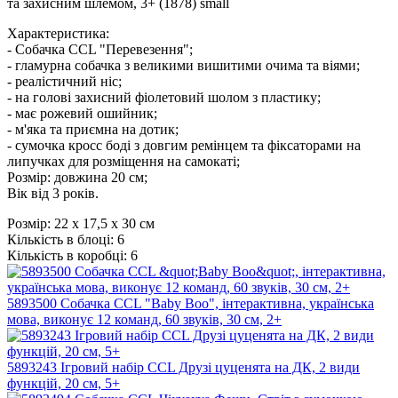
Характеристика:
- Собачка CCL "Перевезення";
- гламурна собачка з великими вишитими очима та віями;
- реалістичний ніс;
- на голові захисний фіолетовий шолом з пластику;
- має рожевий ошийник;
- м'яка та приємна на дотик;
- сумочка кросс боді з довгим ремінцем та фіксаторами на
липучках для розміщення на самокаті;
Розмір: довжина 20 см;
Вік від 3 років.
Розмір:
22 х 17,5 х 30 см
Кількість в блоці:
6
Кількість в коробці:
6
5893500 Собачка CCL "Baby Boo", інтерактивна, українська
мова, виконує 12 команд, 60 звуків, 30 см, 2+
5893243 Ігровий набір CCL Друзі цуценята на ДК, 2 види
функцій, 20 см, 5+