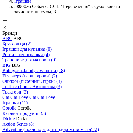
Іграшки
5890036 Собачка CCL "Перевезення" з сумочкою та
захисним шлемом, 3+
Бренди
ABC
ABC
Брязкальця
(2)
Іграшки для купання
(8)
Розвиваючі іграшки
(4)
Транспорт для малюків
(9)
BIG
BIG
Bobby-car-family - машини
(18)
First steps (перші кроки)
(2)
Outdoor (пісочниці, гірки)
(3)
Traffic-school - Автошкола
(3)
Трактори
(3)
Chi Chi Love
Chi Chi Love
Іграшки
(11)
Corolle
Corolle
Каталог продукції
(3)
Dickie
Dickie
Action Series
(8)
Adventure (транспорт для подорожі та міста)
(2)