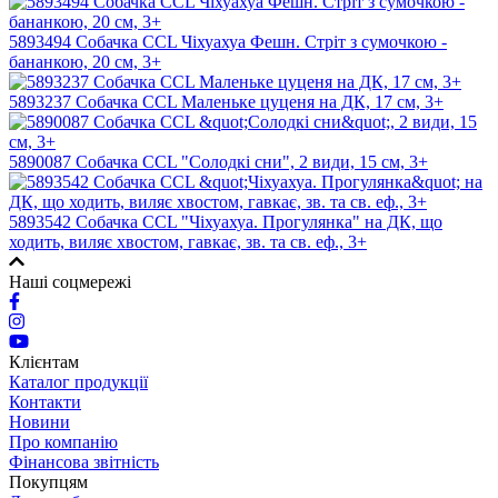
5893494 Собачка CCL Чіхуахуа Фешн. Стріт з сумочкою -
бананкою, 20 см, 3+
5893237 Собачка CCL Маленьке цуценя на ДК, 17 см, 3+
5890087 Собачка CCL "Солодкі сни", 2 види, 15 см, 3+
5893542 Собачка CCL "Чіхуахуа. Прогулянка" на ДК, що
ходить, виляє хвостом, гавкає, зв. та св. еф., 3+
Наші соцмережі
Клієнтам
Каталог продукції
Контакти
Новини
Про компанію
Фінансова звітність
Покупцям