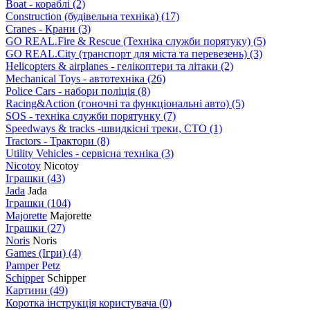
Boat - кораблі
(2)
Construction (будівельна техніка)
(17)
Cranes - Крани
(3)
GO REAL.Fire & Rescue (Техніка служби порятуку)
(5)
GO REAL.City (транспорт для міста та перевезень)
(3)
Helicopters & airplanes - гелікоптери та літаки
(2)
Mechanical Toys - автотехніка
(26)
Police Cars - набори поліція
(8)
Racing&Action (гоночні та функціональні авто)
(5)
SOS - техніка служби порятунку
(7)
Speedways & tracks -швидкісні треки, СТО
(1)
Tractors - Трактори
(8)
Utility Vehicles - сервісна техніка
(3)
Nicotoy
Nicotoy
Іграшки
(43)
Jada
Jada
Іграшки
(104)
Majorette
Majorette
Іграшки
(27)
Noris
Noris
Games (Ігри)
(4)
Pamper Petz
Schipper
Schipper
Картини
(49)
Коротка інструкція користувача
(0)