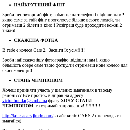
НАЙКРУТІШИЙ ФІНТ
Зроби неповторний фінт, зніми це на телефон і відішли нам!!
якщо саме за твій фінт проголосує більше всього людей, ти
отримаєш 2 білети в кіно!! Розіграш буде проходити кожні 2
тижні!
СКАЖЕНА ФОТКА
В тебе є колеса Cars 2.. Засвіти їх усім!!!!!
Зроби найскаженішу фотографію..відішли нам і, якщо
більшість обере саме твою фотку..ти отримаєш нове колесо для
своєї колекції!!
СТАНЬ ЧЕМПІОНОМ
Хочеш прийняти участь у шалених змаганнях в твоєму
районі??? Все просто.. відправ на адресу
victor.bondar@simba.ua
фразу
ХОЧУ СТАТИ
ЧЕМПІОНОМ
..та отримай запрошення!!!!!!!!!!!!
http://kolesacars.jimdo.com/
- сайт коліс CARS 2 ( переходь та
змагайся)