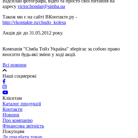
Відсилай фотографії, відео та просто свої питання на
адресу
victor.bondar@simba.ua
Також ми є на сайті ВКонтакте.ру -
http://vkontakte.ru/chudo_kolesa
Акція діє до 31.05.2012 року.
Компанія "Сімба Тойз Україна" зберігає за собою право
вносити будь-які зміни у ході акції.
Всі новини
Наші соцмережі
Клієнтам
Каталог продукції
Контакти
Новини
Про компанію
Фінансова звітність
Покупцям
Де придбати товар