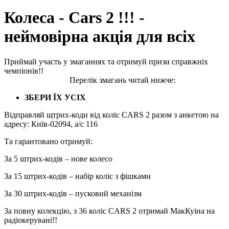
Колеса - Cars 2 !!! -
неймовірна акція для всіх
Приймай участь у змаганнях та отримуй призи справжніх
чемпіонів!!
Перелік змагань читай нижче:
ЗБЕРИ ЇХ УСІХ
Відправляй щтрих-коди від коліс CARS 2 разом з анкетою на
адресу: Київ-02094, а/с 116
Та гарантовано отримуй:
За 5 штрих-кодів – нове колесо
За 15 штрих-кодів – набір коліс з фішками
За 30 штрих-кодів – пусковий механізм
За повну колекцію, з 36 коліс CARS 2 отримай МакКуіна на
радіокерувані!!