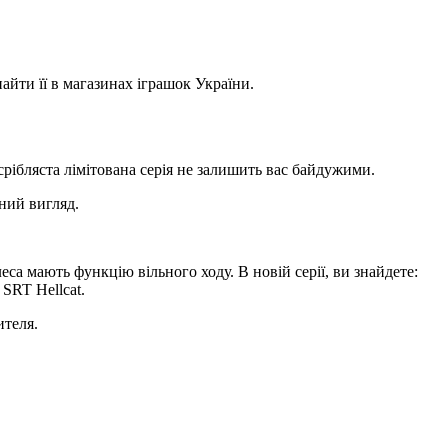
йти її в магазинах іграшок України.
срібляста лімітована серія не залишить вас байдужими.
ний вигляд.
леса мають функцію вільного ходу. В новій серії, ви знайдете:
SRT Hellcat.
ителя.