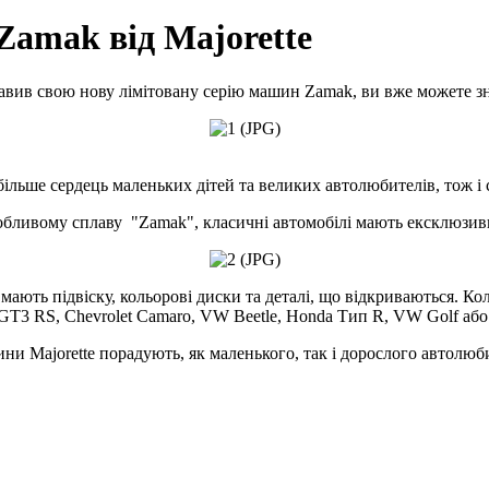
Zamak від Majorette
авив свою нову лімітовану серію машин Zamak, ви вже можете зна
більше сердець маленьких дітей та великих автолюбителів, тож і 
обливому сплаву "Zamak", класичні автомобілі мають ексклюзив
, мають підвіску, кольорові диски та деталі, що відкриваються. Ко
 GT3 RS, Chevrolet Camaro, VW Beetle, Honda Тип R, VW Golf або 
и Majorette порадують, як маленького, так і дорослого автолюб