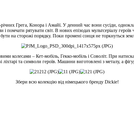
річних Грега, Конора і Амайї. У денний час вони сусіди, однокла
 і помчати рятувати світ. В нових епізодах мультсеріалу героїв ч
 бути на сторожі порядку. Поки промені сонця не торкнуться земл
ими колесами – Кет-мобіль, Гекко-мобіль і Соволіт. При натиска
ві ліхтарі та символи героїв. Машини виготовлені з металу, а фігу
Збери всю колекцію від німецького бренду Dickie!