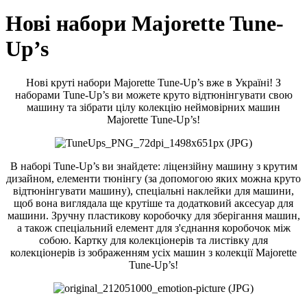
Нові набори Majorette Tune-
Up’s
Нові круті набори Majorette Tune-Up’s вже в Україні! З
наборами Tune-Up’s ви можете круто відтюнінгувати свою
машину та зібрати цілу колекцію неймовірних машин
Majorette Tune-Up’s!
В наборі Tune-Up’s ви знайдете: ліцензійну машину з крутим
дизайном, елементи тюнінгу (за допомогою яких можна круто
відтюнінгувати машину), спеціальні наклейки для машини,
щоб вона виглядала ще крутіше та додатковий аксесуар для
машини. Зручну пластикову коробочку для зберігання машин,
а також спеціальний елемент для з'єднання коробочок між
собою. Картку для колекціонерів та листівку для
колекціонерів із зображенням усіх машин з колекції Majorette
Tune-Up’s!