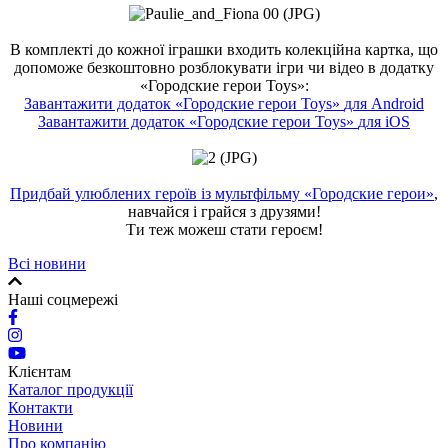
В комплекті до кожної іграшки входить колекційна картка, що
допоможе безкоштовно розблокувати ігри чи відео в додатку
«Городские герои Toys»:
Завантажити додаток «Городские герои
Toys»
для
Android
Завантажити додаток «Городские герои
Toys»
для
iOS
Придбай улюблених героїв із мультфільму «Городские герои»
,
навчайся і грайся з друзями!
Ти теж можеш стати героєм!
Всі новини
Наші соцмережі
Клієнтам
Каталог продукції
Контакти
Новини
Про компанію