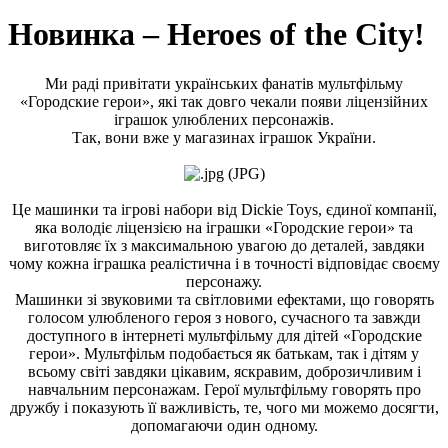
Новинка – Heroes of the City!
Ми раді привітати українських фанатів мультфільму
«Городские герои», які так довго чекали появи ліцензійних
іграшок улюблених персонажів.
Так, вони вже у магазинах іграшок України.
Це машинки та ігрові набори від Dickie Toys, єдиної компанії,
яка володіє ліцензією на іграшки «Городские герои» та
виготовляє їх з максимальною увагою до деталей, завдяки
чому кожна іграшка реалістична і в точності відповідає своєму
персонажу.
Машинки зі звуковими та світловими ефектами, що говорять
голосом улюбленого героя з нового, сучасного та завжди
доступного в інтернеті мультфільму для дітей «Городские
герои». Мультфільм подобається як батькам, так і дітям у
всьому світі завдяки цікавим, яскравим, доброзичливим і
навчальним персонажам. Герої мультфільму говорять про
дружбу і показують її важливість, те, чого ми можемо досягти,
допомагаючи один одному.