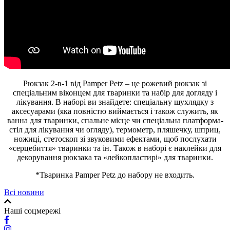
Рюкзак 2-в-1 від Pamper Petz – це рожевий рюкзак зі
спеціальним віконцем для тваринки та набір для догляду і
лікування. В наборі ви знайдете: спеціальну шухлядку з
аксесуарами (яка повністю виймається і також служить, як
ванна для тваринки, спальне місце чи спеціальна платформа-
стіл для лікування чи огляду), термометр, пляшечку, шприц,
ножиці, стетоскоп зі звуковими ефектами, щоб послухати
«серцебиття» тваринки та ін. Також в наборі є наклейки для
декорування рюкзака та «лейкопластирі» для тваринки.
*Тваринка Pamper Petz до набору не входить.
Всі новини
Наші соцмережі