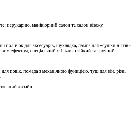
те: перукарню, манікюрний салон та салон візажу.
ліч поличок для аксесуарів, шухлядка, лампа для «сушки нігтів»
ловим ефектом, спеціальний стільчик стійкий та зручний.
й для повік, помада з механічною функцією, туш для вій, різні
.
ізований дизайн.