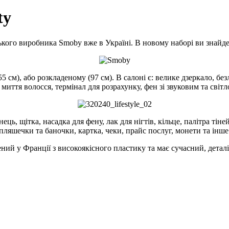
ty
ького виробника Smoby вже в Україні. В новому наборі ви знайде
 см), або розкладеному (97 см). В салоні є: велике дзеркало, без
 миття волосся, термінал для розрахунку, фен зі звуковим та світ
ець, щітка, насадка для фену, лак для нігтів, кільце, палітра тіне
пляшечки та баночки, картка, чеки, прайс послуг, монети та інше
ний у Франції з високоякісного пластику та має сучасний, детал