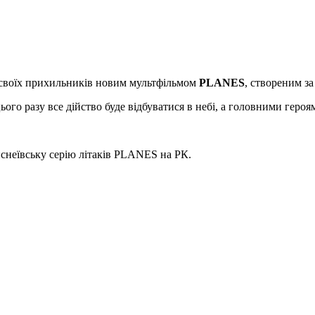
ю своїх прихильників новим мультфільмом
PLANES
, створеним з
го разу все дійство буде відбуватися в небі, а головними героям
.
снеївську серію літаків PLANES на РК.