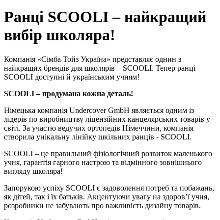
Ранці SCOOLI – найкращий
вибір школяра!
Компанія «Сімба Тойз Україна» представляє однин з
найкращих брендів для школярів – SCOOLI. Тепер ранці
SCOOLI доступні й українським учням!
SCOOLI – продумана кожна деталь!
Німецька компанія Undercover GmbH являється одним із
лідерів по виробництву ліцензійних канцелярських товарів у
світі. За участю ведучих ортопедів Німеччини, компанія
створила унікальну лінійку шкільних ранців - SCOOLI.
SCOOLI – це правильний фізіологічний розвиток маленького
учня, гарантія гарного настрою та відмінного зовнішнього
вигляду школяра!
Запорукою успіху SCOOLI є задоволення потреб та побажань,
як дітей, так і їх батьків. Акцентуючи увагу на здоров’ї учня,
розробники не забувають про важливість дизайну товарів.