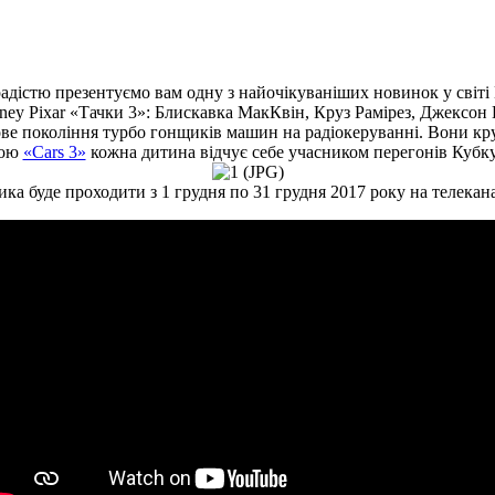
адістю презентуємо вам одну з найочікуваніших новинок у світі 
sney Pixar «Тачки 3»: Блискавка МакКвін, Круз Рамірез, Джексон
ве покоління турбо гонщиків машин на радіокеруванні. Вони кру
ною
«Cars 3»
кожна дитина відчує себе учасником перегонів Кубк
ика буде проходити з 1 грудня по 31 грудня 2017 року на телека