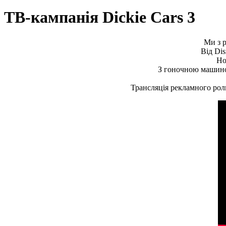
ТВ-кампанія Dickie Cars 3
Ми з р
Від Di
Но
З гоночною маши
Трансляція рекламного рол