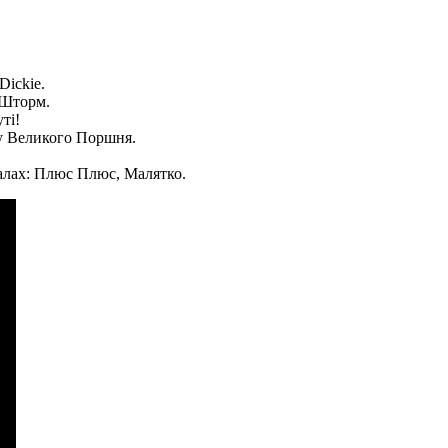
Dickie.
 Шторм.
ті!
у Великого Поршня.
налах: Плюс Плюс, Малятко.