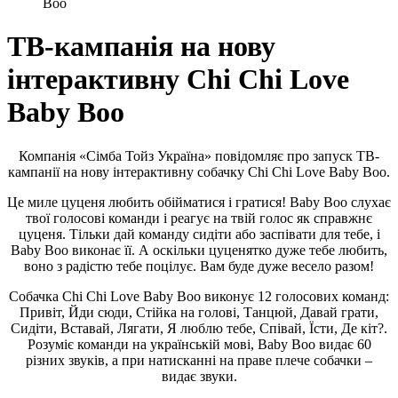
Boo
ТВ-кампанія на нову
інтерактивну Chi Chi Love
Baby Boo
Компанія «Сімба Тойз Україна» повідомляє про запуск ТВ-
кампанії на нову інтерактивну собачку Chi Chi Love Baby Boo.
Це миле цуценя любить обійматися і гратися! Baby Boo слухає
твої голосові команди і реагує на твій голос як справжнє
цуценя. Тільки дай команду сидіти або заспівати для тебе, і
Baby Boo виконає її. А оскільки цуценятко дуже тебе любить,
воно з радістю тебе поцілує. Вам буде дуже весело разом!
Собачка Chi Chi Love Baby Boo виконує 12 голосових команд:
Привіт, Йди сюди, Стійка на голові, Танцюй, Давай грати,
Сидіти, Вставай, Лягати, Я люблю тебе, Співай, Їсти, Де кіт?.
Розуміє команди на українській мові, Baby Boo видає 60
різних звуків, а при натисканні на праве плече собачки –
видає звуки.