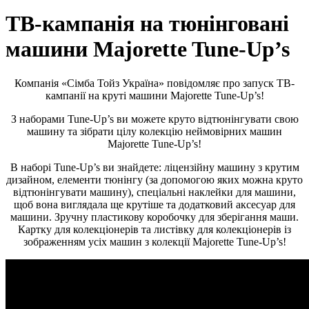
ТВ-кампанія на тюнінговані
машини Majorette Tune-Up’s
Компанія «Сімба Тойз Україна» повідомляє про запуск ТВ-
кампанії на круті машини Majorette Tune-Up’s!
З наборами Tune-Up’s ви можете круто відтюнінгувати свою
машину та зібрати цілу колекцію неймовірних машин
Majorette Tune-Up’s!
В наборі Tune-Up’s ви знайдете: ліцензійну машину з крутим
дизайном, елементи тюнінгу (за допомогою яких можна круто
відтюнінгувати машину), спеціальні наклейки для машини,
щоб вона виглядала ще крутіше та додатковий аксесуар для
машини. Зручну пластикову коробочку для зберігання маши.
Картку для колекціонерів та листівку для колекціонерів із
зображенням усіх машин з колекції Majorette Tune-Up’s!