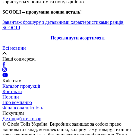
користується попитом та популярністю.
SCOOLI – продумана кожна деталь!
За
вантаж брошуру з детальними характеристиками ранців
SCOOLI
Переглянути асортимент
Всі новини
Наші соцмережі
Клієнтам
Каталог продукції
Контакти
Новини
Про компанію
Фінансова звітність
Покупцям
Де придбати товар
© Сімба Тойз Україна. Виробник залишає за собою право
змінювати склад, комплектацію, колірну гаму товару, технічні
характеристики і т. д. без попереднього повідомлення. Тому