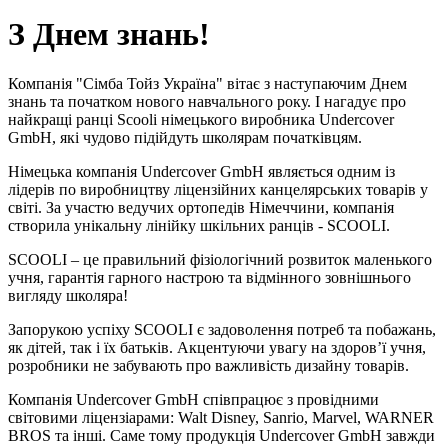
З Днем знань!
Компанія "Сімба Тойз Україна" вітає з наступаючим Днем
знань та початком нового навчального року. І нагадує про
найкращі ранці Scooli німецького виробника Undercover
GmbH, які чудово підійдуть школярам початківцям.
Німецька компанія Undercover GmbH являється одним із
лідерів по виробництву ліцензійних канцелярських товарів у
світі. За участю ведучих ортопедів Німеччини, компанія
створила унікальну лінійку шкільних ранців - SCOOLI.
SCOOLI – це правильний фізіологічний розвиток маленького
учня, гарантія гарного настрою та відмінного зовнішнього
вигляду школяра!
Запорукою успіху SCOOLI є задоволення потреб та побажань,
як дітей, так і їх батьків. Акцентуючи увагу на здоров’ї учня,
розробники не забувають про важливість дизайну товарів.
Компанія Undercover GmbH співпрацює з провідними
світовими ліцензіарами: Walt Disney, Sanrio, Marvel, WARNER
BROS та інші. Саме тому продукція Undercover GmbH завжди