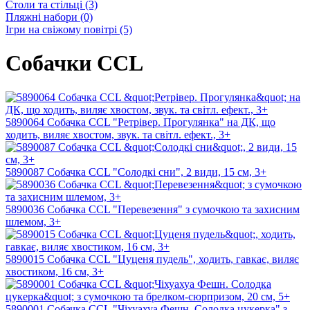
Столи та стільці
(3)
Пляжні набори
(0)
Ігри на свіжому повітрі
(5)
Собачки CCL
5890064 Собачка CCL "Ретрівер. Прогулянка" на ДК, що
ходить, виляє хвостом, звук. та світл. ефект., 3+
5890087 Собачка CCL "Солодкі сни", 2 види, 15 см, 3+
5890036 Собачка CCL "Перевезення" з сумочкою та захисним
шлемом, 3+
5890015 Собачка CCL "Цуценя пудель", ходить, гавкає, виляє
хвостиком, 16 см, 3+
5890001 Собачка CCL "Чіхуахуа Фешн. Солодка цукерка" з