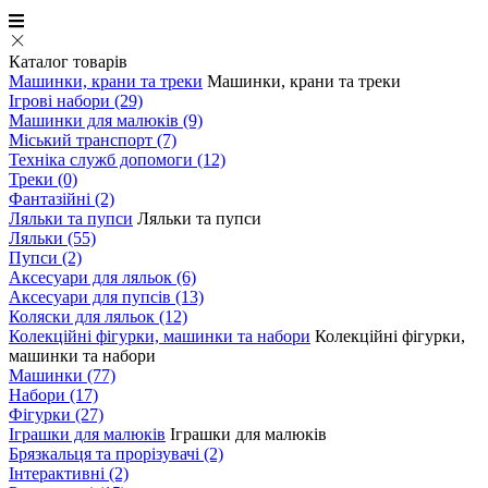
Каталог товарів
Машинки, крани та треки
Машинки, крани та треки
Ігрові набори
(29)
Машинки для малюків
(9)
Міський транспорт
(7)
Техніка служб допомоги
(12)
Треки
(0)
Фантазійні
(2)
Ляльки та пупси
Ляльки та пупси
Ляльки
(55)
Пупси
(2)
Аксесуари для ляльок
(6)
Аксесуари для пупсів
(13)
Коляски для ляльок
(12)
Колекційні фігурки, машинки та набори
Колекційні фігурки,
машинки та набори
Машинки
(77)
Набори
(17)
Фігурки
(27)
Іграшки для малюків
Іграшки для малюків
Брязкальця та прорізувачі
(2)
Інтерактивні
(2)