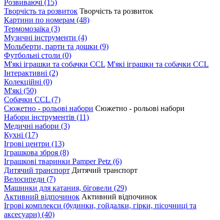
Розвиваючі
(15)
Творчість та розвиток
Творчість та розвиток
Картини по номерам
(48)
Термомозаїка
(3)
Музичні інструменти
(4)
Мольберти, парти та дошки
(9)
Футбольні столи
(0)
М'які іграшки та собачки CCL
М'які іграшки та собачки CCL
Інтерактивні
(2)
Колекційні
(0)
М'які
(50)
Собачки CCL
(7)
Сюжетно - рольові набори
Сюжетно - рольові набори
Набори інструментів
(11)
Медичні набори
(3)
Кухні
(17)
Ігрові центри
(13)
Іграшкова зброя
(8)
Іграшкові тваринки Pamper Petz
(6)
Дитячий транспорт
Дитячий транспорт
Велосипеди
(7)
Машинки для катания, біговели
(29)
Активний відпочинок
Активний відпочинок
Ігрові комплекси (будинки, гойдалки, гірки, пісочниці та
аксесуари)
(40)