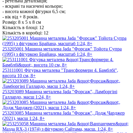
- ретельна деталізація;
- яскраві та насичені кольори;
- висота кожної фігурки 6,5 см;
- вік від + 8 років.
Розмір:
8 х 5 х 8 см
Кількість в блоці:
12
Кількість в коробці:
12
253205001 Машина металева Jada "Форсаж" Тойота Супра
(1995) з фігуркою Брайана, масштаб 1:24, 8+
253111001 Фігурка металева "Трансформери 4. Бамблбі",
висота 10 см, 8+
253203089 Машина металева Jada "Форсаж", Ламборгіні
Галлардо, масш 1:24, 8+
253203085 Машина металева Jada "Форсаж", Додж Чарджер
(2021), масш 1:24, 8+