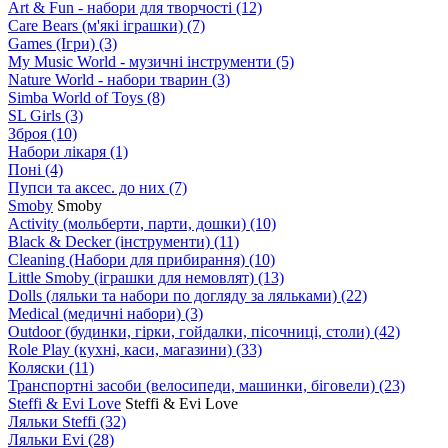
Art & Fun - набори для творчості
(12)
Care Bears (м'які іграшки)
(7)
Games (Ігри)
(3)
My Music World - музичні інструменти
(5)
Nature World - набори тварин
(3)
Simba World of Toys
(8)
SL Girls
(3)
Зброя
(10)
Набори лікаря
(1)
Поні
(4)
Пупси та аксес. до них
(7)
Smoby
Smoby
Аctivity (мольберти, парти, дошки)
(10)
Black & Decker (інструменти)
(11)
Cleaning (Набори для прибирання)
(10)
Little Smoby (іграшки для немовлят)
(13)
Dolls (ляльки та набори по догляду за ляльками)
(22)
Medical (медичні набори)
(3)
Outdoor (будинки, гірки, гойдалки, пісочниці, столи)
(42)
Role Play (кухні, каси, магазини)
(33)
Коляски
(11)
Транспортні засоби (велосипеди, машинки, біговели)
(23)
Steffi & Evi Love
Steffi & Evi Love
Ляльки Steffi
(32)
Ляльки Evi
(28)