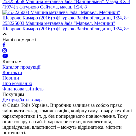
253255058 Машина металева Jada "Ванпанчмен" Мазда RX-3
(1974) з фігуркою Сайтама, масш. 1:24, 8+
253225003 Машина металева Jada "Марвел. Месники"
Шевроле Камаро (2016) з фігуркою Залізної людини, 1:24, 8+
Наші соцмережі
Клієнтам
Каталог продукції
Контакти
Новини
Про компанію
Фінансова звітність
Покупцям
Де придбати товар
© Сімба Тойз Україна. Виробник залишає за собою право
змінювати склад, комплектацію, колірну гаму товару, технічні
характеристики і т. д. без попереднього повідомлення. Тому
опис товару на сайті: характеристики, комплектація,
індивідуальні властивості – можуть відрізнятися, містити
неточності.