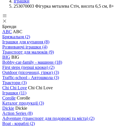
Іграшки
253070003 Фігурка металева Стіч, висота 6,5 см, 8+
Бренди
ABC
ABC
Брязкальця
(2)
Іграшки для купання
(8)
Розвиваючі іграшки
(4)
Транспорт для малюків
(9)
BIG
BIG
Bobby-car-family - машини
(18)
First steps (перші кроки)
(2)
Outdoor (пісочниці, гірки)
(3)
Traffic-school - Автошкола
(3)
Трактори
(3)
Chi Chi Love
Chi Chi Love
Іграшки
(11)
Corolle
Corolle
Каталог продукції
(3)
Dickie
Dickie
Action Series
(8)
Adventure (транспорт для подорожі та міста)
(2)
Boat - кораблі
(2)