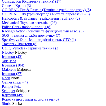
Construction (будівельна техніка)
(17)
Cranes - Крани
(3)
GO REAL.Fire & Rescue (Техніка служби порятуку)
(5)
GO REAL.City (транспорт для міста та перевезень)
(3)
Helicopters & airplanes - гелікоптери та літаки
(2)
Mechanical Toys - автотехніка
(26)
Police Cars - набори поліція
(8)
Racing&Action (гоночні та функціональні авто)
(5)
SOS - техніка служби порятунку
(7)
Speedways & tracks -швидкісні треки, СТО
(1)
Tractors - Трактори
(8)
Utility Vehicles - сервісна техніка
(3)
Nicotoy
Nicotoy
Іграшки
(43)
Jada
Jada
Іграшки
(104)
Majorette
Majorette
Іграшки
(27)
Noris
Noris
Games (Ігри)
(4)
Pamper Petz
Schipper
Schipper
Картини
(49)
Коротка інструкція користувача
(0)
Simba
Simba