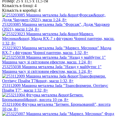
Розмір:
25 х 11,5 х 11,5 см
Кількість в блоці:
4
Кількість в коробці:
4
253203085 Машина металева Jada "Форсаж", Додж Чарджер
(2021), масш 1:24, 8+
253223023 Машина металева Jada "Марвел. Месники" Мазда
RX-7 з фігуркою Чорної пантери, масш. 1:32, 8+
253255038 Машина металева Jada "Назад у майбутнє 1"
Машина часу зі світловим ефектом, масш. 1:24, 8+
253112009 Машина металева Jada "Трансформери. Оптімус
Прайм T7", масш 1:32, 8+
253211004 Фігурка металева "Бетмен. Броньований", висота
10 см, 8+