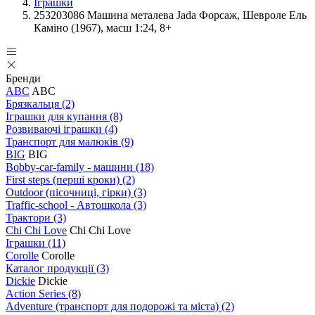
Іграшки
253203086 Машина металева Jada Форсаж, Шевроле Ель
Каміно (1967), масш 1:24, 8+
Бренди
ABC
ABC
Брязкальця
(2)
Іграшки для купання
(8)
Розвиваючі іграшки
(4)
Транспорт для малюків
(9)
BIG
BIG
Bobby-car-family - машини
(18)
First steps (перші кроки)
(2)
Outdoor (пісочниці, гірки)
(3)
Traffic-school - Автошкола
(3)
Трактори
(3)
Chi Chi Love
Chi Chi Love
Іграшки
(11)
Corolle
Corolle
Каталог продукції
(3)
Dickie
Dickie
Action Series
(8)
Adventure (транспорт для подорожі та міста)
(2)