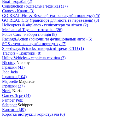
Boat - кораблі
(2)
Construction (будівельна техніка)
(17)
Cranes - Крани
(3)
GO REAL.Fire & Rescue (Техніка служби порятуку)
(5)
GO REAL.City (транспорт для міста та перевезень)
(3)
Helicopters & airplanes - гелікоптери та літаки
(2)
Mechanical Toys - автотехніка
(26)
Police Cars - набори поліція
(8)
Racing&Action (гоночні та функціональні авто)
(5)
SOS - техніка служби порятунку
(7)
Speedways & tracks -швидкісні треки, СТО
(1)
Tractors - Трактори
(8)
Utility Vehicles - сервісна техніка
(3)
Nicotoy
Nicotoy
Іграшки
(43)
Jada
Jada
Іграшки
(104)
Majorette
Majorette
Іграшки
(27)
Noris
Noris
Games (Ігри)
(4)
Pamper Petz
Schipper
Schipper
Картини
(49)
Коротка інструкція користувача
(0)