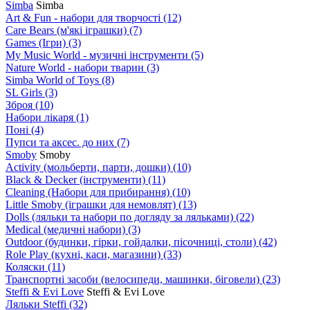
Simba
Simba
Art & Fun - набори для творчості
(12)
Care Bears (м'які іграшки)
(7)
Games (Ігри)
(3)
My Music World - музичні інструменти
(5)
Nature World - набори тварин
(3)
Simba World of Toys
(8)
SL Girls
(3)
Зброя
(10)
Набори лікаря
(1)
Поні
(4)
Пупси та аксес. до них
(7)
Smoby
Smoby
Аctivity (мольберти, парти, дошки)
(10)
Black & Decker (інструменти)
(11)
Cleaning (Набори для прибирання)
(10)
Little Smoby (іграшки для немовлят)
(13)
Dolls (ляльки та набори по догляду за ляльками)
(22)
Medical (медичні набори)
(3)
Outdoor (будинки, гірки, гойдалки, пісочниці, столи)
(42)
Role Play (кухні, каси, магазини)
(33)
Коляски
(11)
Транспортні засоби (велосипеди, машинки, біговели)
(23)
Steffi & Evi Love
Steffi & Evi Love
Ляльки Steffi
(32)