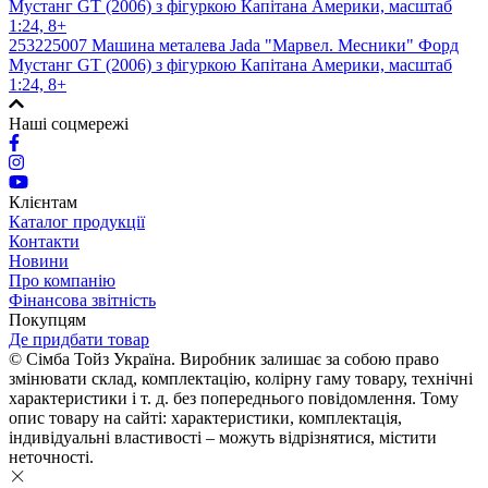
253225007 Машина металева Jada "Марвел. Месники" Форд
Мустанг GT (2006) з фігуркою Капітана Америки, масштаб
1:24, 8+
Наші соцмережі
Клієнтам
Каталог продукції
Контакти
Новини
Про компанію
Фінансова звітність
Покупцям
Де придбати товар
© Сімба Тойз Україна. Виробник залишає за собою право
змінювати склад, комплектацію, колірну гаму товару, технічні
характеристики і т. д. без попереднього повідомлення. Тому
опис товару на сайті: характеристики, комплектація,
індивідуальні властивості – можуть відрізнятися, містити
неточності.