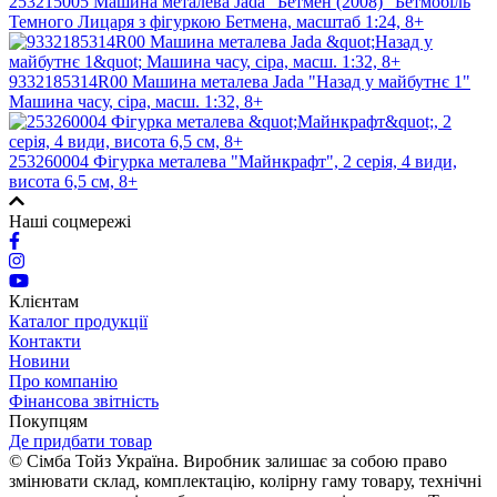
253215005 Машина металева Jada "Бетмен (2008)" Бетмобіль
Темного Лицаря з фігуркою Бетмена, масштаб 1:24, 8+
9332185314R00 Машина металева Jada "Назад у майбутнє 1"
Машина часу, сіра, масш. 1:32, 8+
253260004 Фiгyрка металева "Майнкрафт", 2 серiя, 4 види,
висота 6,5 см, 8+
Наші соцмережі
Клієнтам
Каталог продукції
Контакти
Новини
Про компанію
Фінансова звітність
Покупцям
Де придбати товар
© Сімба Тойз Україна. Виробник залишає за собою право
змінювати склад, комплектацію, колірну гаму товару, технічні