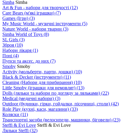
Simba
Simba
Art & Fun - набори для творчості
(12)
Care Bears (м'які іграшки)
(7)
Games (Ігри)
(3)
My Music World - музичні інструменти
(5)
Nature World - набори тварин
(3)
Simba World of Toys
(8)
SL Girls
(3)
Зброя
(10)
Набори лікаря
(1)
Поні
(4)
Пупси та аксес. до них
(7)
Smoby
Smoby
Аctivity (мольберти, парти, дошки)
(10)
Black & Decker (інструменти)
(11)
Cleaning (Набори для прибирання)
(10)
Little Smoby (іграшки для немовлят)
(13)
Dolls (ляльки та набори по догляду за ляльками)
(22)
Medical (медичні набори)
(3)
Outdoor (будинки, гірки, гойдалки, пісочниці, столи)
(42)
Role Play (кухні, каси, магазини)
(33)
Коляски
(11)
Транспортні засоби (велосипеди, машинки, біговели)
(23)
Steffi & Evi Love
Steffi & Evi Love
Ляльки Steffi
(32)