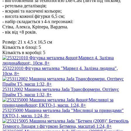
- виготовлений за технологією Die-Cast (лиття під тиском);
- ретельна деталізація;
- яскраві та насичені кольори;
- висота кожної фігурки 6,5 см;
- набір складається з 4-х персонажі:
Стіва, Алекса, Кріпера, Вардена.
- вік від +8 років.
Розмір:
21 х 4,5 х 16,5 см
Кількість в блоці:
5
Кількість в коробці:
5
253221010 Фігурка металева "Марвел 4. Залізна людина",
10см, 8+
253112002 Машина металева Jada Трансформери. Оптімус
Прайм T5, масш 1:32, 8+
253235000 Машина металева Jada "Мисливці за привидами"
ЕКТО-1, масш. 1:24, 8+