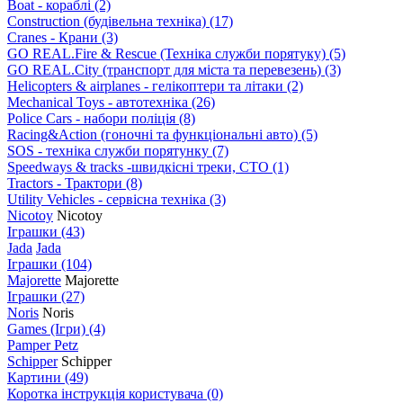
Boat - кораблі
(2)
Construction (будівельна техніка)
(17)
Cranes - Крани
(3)
GO REAL.Fire & Rescue (Техніка служби порятуку)
(5)
GO REAL.City (транспорт для міста та перевезень)
(3)
Helicopters & airplanes - гелікоптери та літаки
(2)
Mechanical Toys - автотехніка
(26)
Police Cars - набори поліція
(8)
Racing&Action (гоночні та функціональні авто)
(5)
SOS - техніка служби порятунку
(7)
Speedways & tracks -швидкісні треки, СТО
(1)
Tractors - Трактори
(8)
Utility Vehicles - сервісна техніка
(3)
Nicotoy
Nicotoy
Іграшки
(43)
Jada
Jada
Іграшки
(104)
Majorette
Majorette
Іграшки
(27)
Noris
Noris
Games (Ігри)
(4)
Pamper Petz
Schipper
Schipper
Картини
(49)
Коротка інструкція користувача
(0)