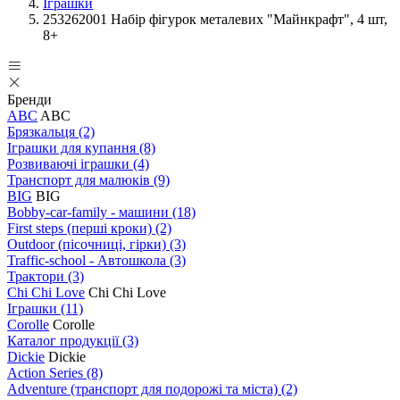
Іграшки
253262001 Набір фігурок металевих "Майнкрафт", 4 шт,
8+
Бренди
ABC
ABC
Брязкальця
(2)
Іграшки для купання
(8)
Розвиваючі іграшки
(4)
Транспорт для малюків
(9)
BIG
BIG
Bobby-car-family - машини
(18)
First steps (перші кроки)
(2)
Outdoor (пісочниці, гірки)
(3)
Traffic-school - Автошкола
(3)
Трактори
(3)
Chi Chi Love
Chi Chi Love
Іграшки
(11)
Corolle
Corolle
Каталог продукції
(3)
Dickie
Dickie
Action Series
(8)
Adventure (транспорт для подорожі та міста)
(2)