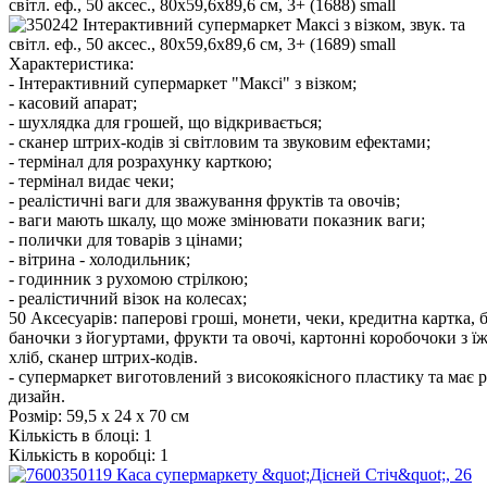
Характеристика:
- Інтерактивний супермаркет "Максі" з візком;
- касовий апарат;
- шухлядка для грошей, що відкривається;
- сканер штрих-кодів зі світловим та звуковим ефектами;
- термінал для розрахунку карткою;
- термінал видає чеки;
- реалістичні ваги для зважування фруктів та овочів;
- ваги мають шкалу, що може змінювати показник ваги;
- полички для товарів з цінами;
- вітрина - холодильник;
- годинник з рухомою стрілкою;
- реалістичний візок на колесах;
50 Аксесуарів: паперові гроші, монети, чеки, кредитна картка, 
баночки з йогуртами, фрукти та овочі, картонні коробочоки з їж
хліб, сканер штрих-кодів.
- супермаркет виготовлений з високоякісного пластику та має 
дизайн.
Розмір:
59,5 х 24 х 70 см
Кількість в блоці:
1
Кількість в коробці:
1