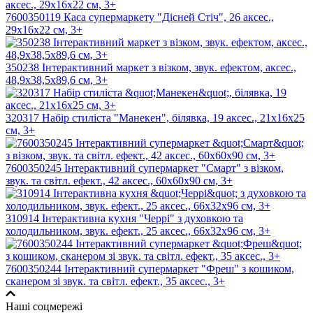
7600350119 Каса супермаркету "Дісней Стіч", 26 аксес.,
29x16x22 см, 3+
350238 Інтерактивний маркет з візком, звук. ефектом, аксес.,
48,9х38,5х89,6 см, 3+
320317 Набір стиліста "Манекен", білявка, 19 аксес., 21х16х25
см, 3+
7600350245 Інтерактивний супермаркет "Смарт" з візком,
звук. та світл. ефект., 42 аксес., 60x60x90 см, 3+
310914 Інтерактивна кухня "Черрі" з духовкою та
холодильником, звук. ефект., 25 аксес., 66х32х96 см, 3+
7600350244 Інтерактивний супермаркет "Фреш" з кошиком,
сканером зі звук. та світл. ефект., 35 аксес., 3+
Наші соцмережі