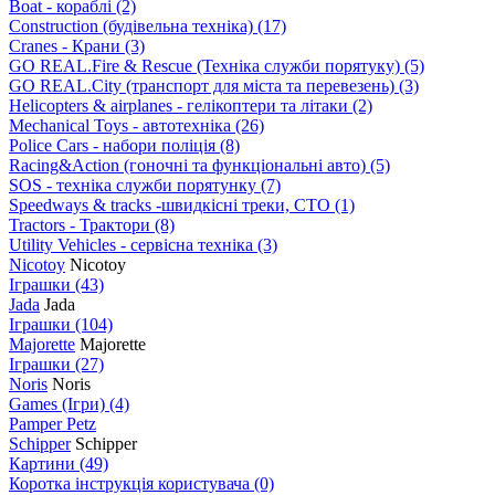
Boat - кораблі
(2)
Construction (будівельна техніка)
(17)
Cranes - Крани
(3)
GO REAL.Fire & Rescue (Техніка служби порятуку)
(5)
GO REAL.City (транспорт для міста та перевезень)
(3)
Helicopters & airplanes - гелікоптери та літаки
(2)
Mechanical Toys - автотехніка
(26)
Police Cars - набори поліція
(8)
Racing&Action (гоночні та функціональні авто)
(5)
SOS - техніка служби порятунку
(7)
Speedways & tracks -швидкісні треки, СТО
(1)
Tractors - Трактори
(8)
Utility Vehicles - сервісна техніка
(3)
Nicotoy
Nicotoy
Іграшки
(43)
Jada
Jada
Іграшки
(104)
Majorette
Majorette
Іграшки
(27)
Noris
Noris
Games (Ігри)
(4)
Pamper Petz
Schipper
Schipper
Картини
(49)
Коротка інструкція користувача
(0)