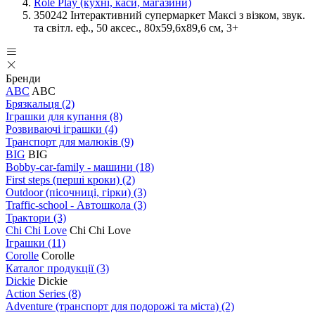
Role Play (кухні, каси, магазини)
350242 Інтерактивний супермаркет Максі з візком, звук.
та світл. еф., 50 аксес., 80х59,6х89,6 см, 3+
Бренди
ABC
ABC
Брязкальця
(2)
Іграшки для купання
(8)
Розвиваючі іграшки
(4)
Транспорт для малюків
(9)
BIG
BIG
Bobby-car-family - машини
(18)
First steps (перші кроки)
(2)
Outdoor (пісочниці, гірки)
(3)
Traffic-school - Автошкола
(3)
Трактори
(3)
Chi Chi Love
Chi Chi Love
Іграшки
(11)
Corolle
Corolle
Каталог продукції
(3)
Dickie
Dickie
Action Series
(8)
Adventure (транспорт для подорожі та міста)
(2)