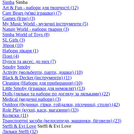
Simba
Simba
Art & Fun - набори для творчості
(12)
Care Bears (м'які іграшки)
(7)
Games (Ігри)
(3)
My Music World - музичні інструменти
(5)
Nature World - набори тварин
(3)
Simba World of Toys
(8)
SL Girls
(3)
Зброя
(10)
Набори лікаря
(1)
Поні
(4)
Пупси та аксес. до них
(7)
Smoby
Smoby
Аctivity (мольберти, парти, дошки)
(10)
Black & Decker (інструменти)
(11)
Cleaning (Набори для прибирання)
(10)
Little Smoby (іграшки для немовлят)
(13)
Dolls (ляльки та набори по догляду за ляльками)
(22)
Medical (медичні набори)
(3)
Outdoor (будинки, гірки, гойдалки, пісочниці, столи)
(42)
Role Play (кухні, каси, магазини)
(33)
Коляски
(11)
Транспортні засоби (велосипеди, машинки, біговели)
(23)
Steffi & Evi Love
Steffi & Evi Love
Ляльки Steffi
(32)