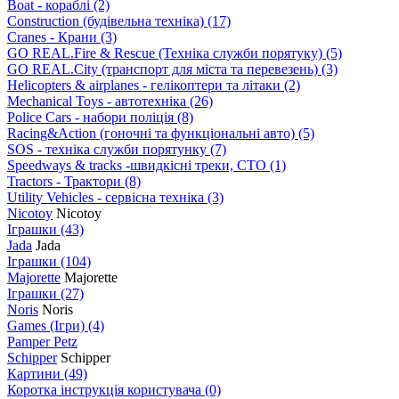
Boat - кораблі
(2)
Construction (будівельна техніка)
(17)
Cranes - Крани
(3)
GO REAL.Fire & Rescue (Техніка служби порятуку)
(5)
GO REAL.City (транспорт для міста та перевезень)
(3)
Helicopters & airplanes - гелікоптери та літаки
(2)
Mechanical Toys - автотехніка
(26)
Police Cars - набори поліція
(8)
Racing&Action (гоночні та функціональні авто)
(5)
SOS - техніка служби порятунку
(7)
Speedways & tracks -швидкісні треки, СТО
(1)
Tractors - Трактори
(8)
Utility Vehicles - сервісна техніка
(3)
Nicotoy
Nicotoy
Іграшки
(43)
Jada
Jada
Іграшки
(104)
Majorette
Majorette
Іграшки
(27)
Noris
Noris
Games (Ігри)
(4)
Pamper Petz
Schipper
Schipper
Картини
(49)
Коротка інструкція користувача
(0)