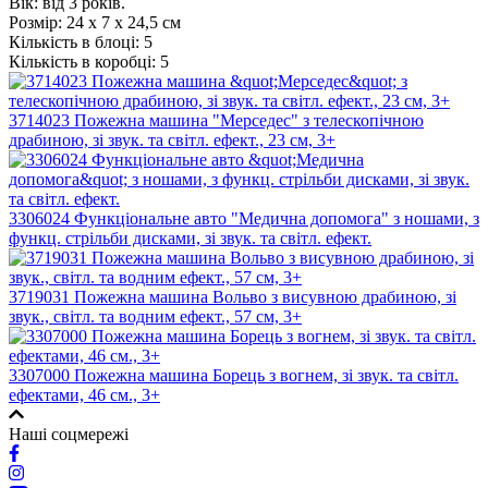
Вік: від 3 років.
Розмір:
24 х 7 х 24,5 см
Кількість в блоці:
5
Кількість в коробці:
5
3714023 Пожежна машина "Мерседес" з телескопічною
драбиною, зі звук. та світл. ефект., 23 см, 3+
3306024 Функціональне авто "Медична допомога" з ношами, з
функц. стрільби дисками, зі звук. та світл. ефект.
3719031 Пожежна машина Вольво з висувною драбиною, зі
звук., світл. та водним ефект., 57 см, 3+
3307000 Пожежна машина Борець з вогнем, зі звук. та світл.
ефектами, 46 см., 3+
Наші соцмережі