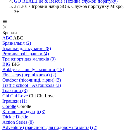
GO REAL.Fire & Rescue (Техніка служби порятуку)
3713017 Ігровий набір SOS. Служба порятунку Мікро,
3+
Бренди
ABC
ABC
Брязкальця
(2)
Іграшки для купання
(8)
Розвиваючі іграшки
(4)
Транспорт для малюків
(9)
BIG
BIG
Bobby-car-family - машини
(18)
First steps (перші кроки)
(2)
Outdoor (пісочниці, гірки)
(3)
Traffic-school - Автошкола
(3)
Трактори
(3)
Chi Chi Love
Chi Chi Love
Іграшки
(11)
Corolle
Corolle
Каталог продукції
(3)
Dickie
Dickie
Action Series
(8)
Adventure (транспорт для подорожі та міста)
(2)