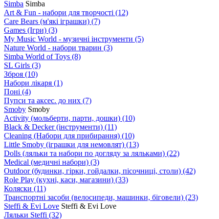
Simba
Simba
Art & Fun - набори для творчості
(12)
Care Bears (м'які іграшки)
(7)
Games (Ігри)
(3)
My Music World - музичні інструменти
(5)
Nature World - набори тварин
(3)
Simba World of Toys
(8)
SL Girls
(3)
Зброя
(10)
Набори лікаря
(1)
Поні
(4)
Пупси та аксес. до них
(7)
Smoby
Smoby
Аctivity (мольберти, парти, дошки)
(10)
Black & Decker (інструменти)
(11)
Cleaning (Набори для прибирання)
(10)
Little Smoby (іграшки для немовлят)
(13)
Dolls (ляльки та набори по догляду за ляльками)
(22)
Medical (медичні набори)
(3)
Outdoor (будинки, гірки, гойдалки, пісочниці, столи)
(42)
Role Play (кухні, каси, магазини)
(33)
Коляски
(11)
Транспортні засоби (велосипеди, машинки, біговели)
(23)
Steffi & Evi Love
Steffi & Evi Love
Ляльки Steffi
(32)