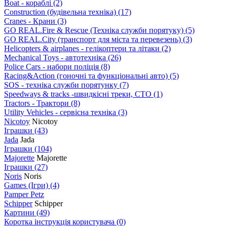
Boat - кораблі
(2)
Construction (будівельна техніка)
(17)
Cranes - Крани
(3)
GO REAL.Fire & Rescue (Техніка служби порятуку)
(5)
GO REAL.City (транспорт для міста та перевезень)
(3)
Helicopters & airplanes - гелікоптери та літаки
(2)
Mechanical Toys - автотехніка
(26)
Police Cars - набори поліція
(8)
Racing&Action (гоночні та функціональні авто)
(5)
SOS - техніка служби порятунку
(7)
Speedways & tracks -швидкісні треки, СТО
(1)
Tractors - Трактори
(8)
Utility Vehicles - сервісна техніка
(3)
Nicotoy
Nicotoy
Іграшки
(43)
Jada
Jada
Іграшки
(104)
Majorette
Majorette
Іграшки
(27)
Noris
Noris
Games (Ігри)
(4)
Pamper Petz
Schipper
Schipper
Картини
(49)
Коротка інструкція користувача
(0)