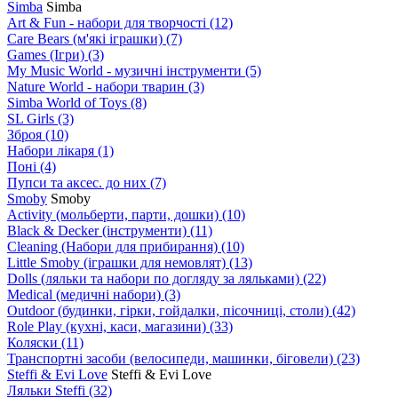
Simba
Simba
Art & Fun - набори для творчості
(12)
Care Bears (м'які іграшки)
(7)
Games (Ігри)
(3)
My Music World - музичні інструменти
(5)
Nature World - набори тварин
(3)
Simba World of Toys
(8)
SL Girls
(3)
Зброя
(10)
Набори лікаря
(1)
Поні
(4)
Пупси та аксес. до них
(7)
Smoby
Smoby
Аctivity (мольберти, парти, дошки)
(10)
Black & Decker (інструменти)
(11)
Cleaning (Набори для прибирання)
(10)
Little Smoby (іграшки для немовлят)
(13)
Dolls (ляльки та набори по догляду за ляльками)
(22)
Medical (медичні набори)
(3)
Outdoor (будинки, гірки, гойдалки, пісочниці, столи)
(42)
Role Play (кухні, каси, магазини)
(33)
Коляски
(11)
Транспортні засоби (велосипеди, машинки, біговели)
(23)
Steffi & Evi Love
Steffi & Evi Love
Ляльки Steffi
(32)