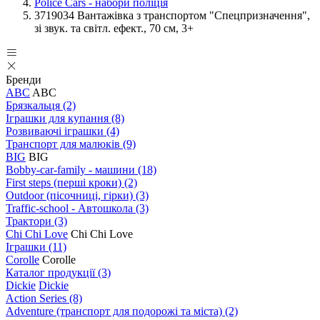
Police Cars - набори поліція
3719034 Вантажівка з транспортом "Спецпризначення",
зі звук. та світл. ефект., 70 см, 3+
Бренди
ABC
ABC
Брязкальця
(2)
Іграшки для купання
(8)
Розвиваючі іграшки
(4)
Транспорт для малюків
(9)
BIG
BIG
Bobby-car-family - машини
(18)
First steps (перші кроки)
(2)
Outdoor (пісочниці, гірки)
(3)
Traffic-school - Автошкола
(3)
Трактори
(3)
Chi Chi Love
Chi Chi Love
Іграшки
(11)
Corolle
Corolle
Каталог продукції
(3)
Dickie
Dickie
Action Series
(8)
Adventure (транспорт для подорожі та міста)
(2)