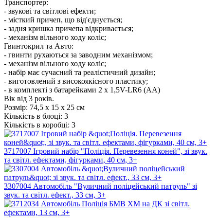
Транспортер:
- звукові та світлові ефекти;
- місткий причеп, що від'єднується;
- задня кришка причепа відкривається;
- механізм вільного ходу коліс;
Гвинтокрил та Авто:
- гвинти рухаються за заводним механізмом;
- механізм вільного ходу коліс;
- набір має сучасний та реалістичний дизайн;
- виготовлений з високоякісного пластику;
- в комплекті з батарейками 2 х 1,5V-LR6 (АА)
Вік від 3 років.
Розмір:
74,5 х 15 х 25 см
Кількість в блоці:
3
Кількість в коробці:
3
3717007 Ігровий набір "Поліція. Перевезення коней", зі звук.
та світл. ефектами, фігурками, 40 см, 3+
3307004 Автомобіль "Вуличний поліцейський патруль" зі
звук. та світл. ефект., 33 см, 3+