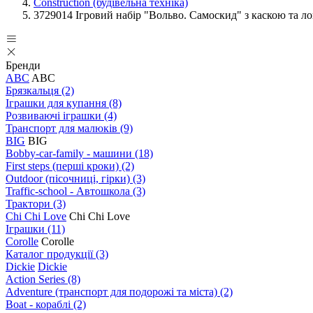
Construction (будівельна техніка)
3729014 Ігровий набір "Вольво. Самоскид" з каскою та ло
Бренди
ABC
ABC
Брязкальця
(2)
Іграшки для купання
(8)
Розвиваючі іграшки
(4)
Транспорт для малюків
(9)
BIG
BIG
Bobby-car-family - машини
(18)
First steps (перші кроки)
(2)
Outdoor (пісочниці, гірки)
(3)
Traffic-school - Автошкола
(3)
Трактори
(3)
Chi Chi Love
Chi Chi Love
Іграшки
(11)
Corolle
Corolle
Каталог продукції
(3)
Dickie
Dickie
Action Series
(8)
Adventure (транспорт для подорожі та міста)
(2)
Boat - кораблі
(2)