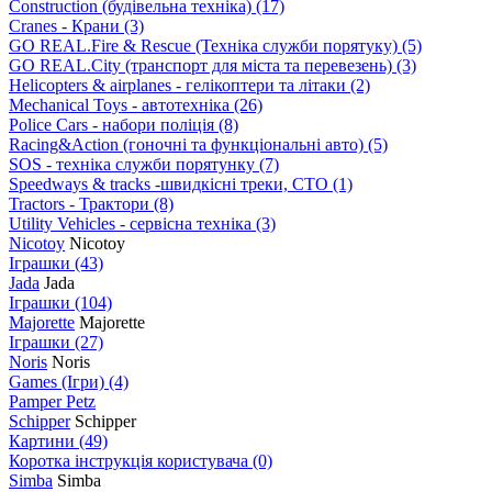
Construction (будівельна техніка)
(17)
Cranes - Крани
(3)
GO REAL.Fire & Rescue (Техніка служби порятуку)
(5)
GO REAL.City (транспорт для міста та перевезень)
(3)
Helicopters & airplanes - гелікоптери та літаки
(2)
Mechanical Toys - автотехніка
(26)
Police Cars - набори поліція
(8)
Racing&Action (гоночні та функціональні авто)
(5)
SOS - техніка служби порятунку
(7)
Speedways & tracks -швидкісні треки, СТО
(1)
Tractors - Трактори
(8)
Utility Vehicles - сервісна техніка
(3)
Nicotoy
Nicotoy
Іграшки
(43)
Jada
Jada
Іграшки
(104)
Majorette
Majorette
Іграшки
(27)
Noris
Noris
Games (Ігри)
(4)
Pamper Petz
Schipper
Schipper
Картини
(49)
Коротка інструкція користувача
(0)
Simba
Simba