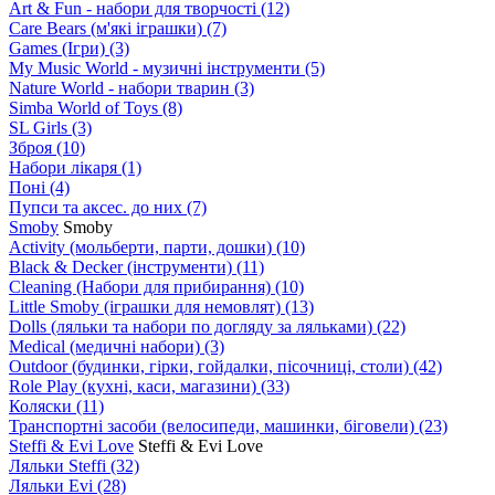
Art & Fun - набори для творчості
(12)
Care Bears (м'які іграшки)
(7)
Games (Ігри)
(3)
My Music World - музичні інструменти
(5)
Nature World - набори тварин
(3)
Simba World of Toys
(8)
SL Girls
(3)
Зброя
(10)
Набори лікаря
(1)
Поні
(4)
Пупси та аксес. до них
(7)
Smoby
Smoby
Аctivity (мольберти, парти, дошки)
(10)
Black & Decker (інструменти)
(11)
Cleaning (Набори для прибирання)
(10)
Little Smoby (іграшки для немовлят)
(13)
Dolls (ляльки та набори по догляду за ляльками)
(22)
Medical (медичні набори)
(3)
Outdoor (будинки, гірки, гойдалки, пісочниці, столи)
(42)
Role Play (кухні, каси, магазини)
(33)
Коляски
(11)
Транспортні засоби (велосипеди, машинки, біговели)
(23)
Steffi & Evi Love
Steffi & Evi Love
Ляльки Steffi
(32)
Ляльки Evi
(28)