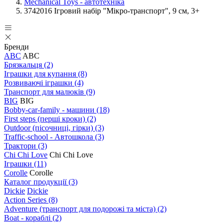
Mechanical Toys - автотехніка
3742016 Ігровий набір "Мікро-транспорт", 9 см, 3+
Бренди
ABC
ABC
Брязкальця
(2)
Іграшки для купання
(8)
Розвиваючі іграшки
(4)
Транспорт для малюків
(9)
BIG
BIG
Bobby-car-family - машини
(18)
First steps (перші кроки)
(2)
Outdoor (пісочниці, гірки)
(3)
Traffic-school - Автошкола
(3)
Трактори
(3)
Chi Chi Love
Chi Chi Love
Іграшки
(11)
Corolle
Corolle
Каталог продукції
(3)
Dickie
Dickie
Action Series
(8)
Adventure (транспорт для подорожі та міста)
(2)
Boat - кораблі
(2)