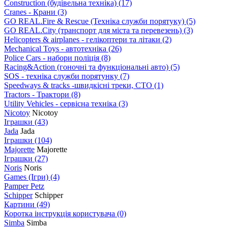
Construction (будівельна техніка)
(17)
Cranes - Крани
(3)
GO REAL.Fire & Rescue (Техніка служби порятуку)
(5)
GO REAL.City (транспорт для міста та перевезень)
(3)
Helicopters & airplanes - гелікоптери та літаки
(2)
Mechanical Toys - автотехніка
(26)
Police Cars - набори поліція
(8)
Racing&Action (гоночні та функціональні авто)
(5)
SOS - техніка служби порятунку
(7)
Speedways & tracks -швидкісні треки, СТО
(1)
Tractors - Трактори
(8)
Utility Vehicles - сервісна техніка
(3)
Nicotoy
Nicotoy
Іграшки
(43)
Jada
Jada
Іграшки
(104)
Majorette
Majorette
Іграшки
(27)
Noris
Noris
Games (Ігри)
(4)
Pamper Petz
Schipper
Schipper
Картини
(49)
Коротка інструкція користувача
(0)
Simba
Simba