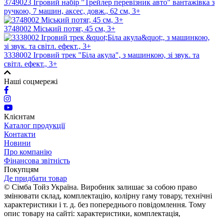
3749023 Ігровий набір "Трейлер перевізник авто" вантажівка з
ручкою, 7 машин, аксес, довж., 62 см, 3+
3748002 Міський потяг, 45 см, 3+
3338002 Ігровий трек "Біла акула", з машинкою, зі звук. та
світл. ефект., 3+
Наші соцмережі
Клієнтам
Каталог продукції
Контакти
Новини
Про компанію
Фінансова звітність
Покупцям
Де придбати товар
© Сімба Тойз Україна. Виробник залишає за собою право
змінювати склад, комплектацію, колірну гаму товару, технічні
характеристики і т. д. без попереднього повідомлення. Тому
опис товару на сайті: характеристики, комплектація,