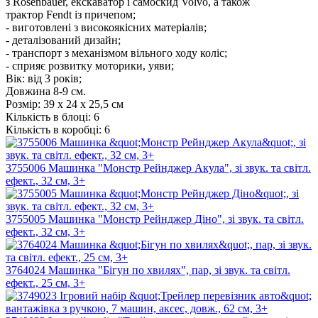
з Rosenbauer, екскаватор і самоскид Volvo, а також
трактор Fendt із причепом;
- виготовлені з високоякісних матеріалів;
- деталізований дизайн;
- транспорт з механізмом вільного ходу коліс;
- сприяє розвитку моторики, уяви;
Вік: від 3 років;
Довжина 8-9 см.
Розмір:
39 х 24 х 25,5 см
Кількість в блоці:
6
Кількість в коробці:
6
3755006 Машинка "Монстр Рейнджер Акула", зі звук. та світл.
ефект., 32 см, 3+
3755005 Машинка "Монстр Рейнджер Діно", зі звук. та світл.
ефект., 32 см, 3+
3764024 Машинка "Бігун по хвилях", пар, зі звук. та світл.
ефект., 25 см, 3+