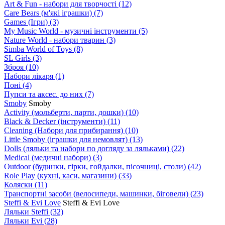
Art & Fun - набори для творчості
(12)
Care Bears (м'які іграшки)
(7)
Games (Ігри)
(3)
My Music World - музичні інструменти
(5)
Nature World - набори тварин
(3)
Simba World of Toys
(8)
SL Girls
(3)
Зброя
(10)
Набори лікаря
(1)
Поні
(4)
Пупси та аксес. до них
(7)
Smoby
Smoby
Аctivity (мольберти, парти, дошки)
(10)
Black & Decker (інструменти)
(11)
Cleaning (Набори для прибирання)
(10)
Little Smoby (іграшки для немовлят)
(13)
Dolls (ляльки та набори по догляду за ляльками)
(22)
Medical (медичні набори)
(3)
Outdoor (будинки, гірки, гойдалки, пісочниці, столи)
(42)
Role Play (кухні, каси, магазини)
(33)
Коляски
(11)
Транспортні засоби (велосипеди, машинки, біговели)
(23)
Steffi & Evi Love
Steffi & Evi Love
Ляльки Steffi
(32)
Ляльки Evi
(28)