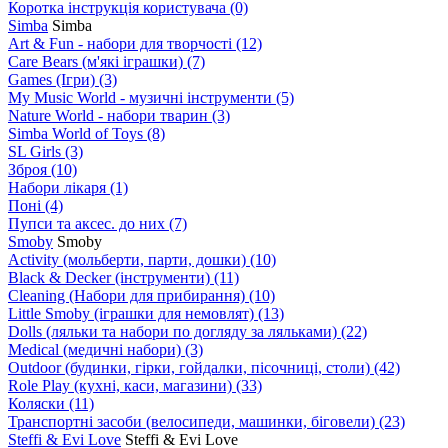
Коротка інструкція користувача
(0)
Simba
Simba
Art & Fun - набори для творчості
(12)
Care Bears (м'які іграшки)
(7)
Games (Ігри)
(3)
My Music World - музичні інструменти
(5)
Nature World - набори тварин
(3)
Simba World of Toys
(8)
SL Girls
(3)
Зброя
(10)
Набори лікаря
(1)
Поні
(4)
Пупси та аксес. до них
(7)
Smoby
Smoby
Аctivity (мольберти, парти, дошки)
(10)
Black & Decker (інструменти)
(11)
Cleaning (Набори для прибирання)
(10)
Little Smoby (іграшки для немовлят)
(13)
Dolls (ляльки та набори по догляду за ляльками)
(22)
Medical (медичні набори)
(3)
Outdoor (будинки, гірки, гойдалки, пісочниці, столи)
(42)
Role Play (кухні, каси, магазини)
(33)
Коляски
(11)
Транспортні засоби (велосипеди, машинки, біговели)
(23)
Steffi & Evi Love
Steffi & Evi Love