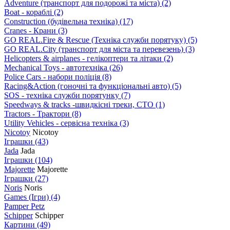
Adventure (транспорт для подорожі та міста)
(2)
Boat - кораблі
(2)
Construction (будівельна техніка)
(17)
Cranes - Крани
(3)
GO REAL.Fire & Rescue (Техніка служби порятуку)
(5)
GO REAL.City (транспорт для міста та перевезень)
(3)
Helicopters & airplanes - гелікоптери та літаки
(2)
Mechanical Toys - автотехніка
(26)
Police Cars - набори поліція
(8)
Racing&Action (гоночні та функціональні авто)
(5)
SOS - техніка служби порятунку
(7)
Speedways & tracks -швидкісні треки, СТО
(1)
Tractors - Трактори
(8)
Utility Vehicles - сервісна техніка
(3)
Nicotoy
Nicotoy
Іграшки
(43)
Jada
Jada
Іграшки
(104)
Majorette
Majorette
Іграшки
(27)
Noris
Noris
Games (Ігри)
(4)
Pamper Petz
Schipper
Schipper
Картини
(49)