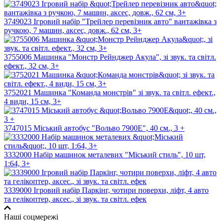
3749023 Ігровий набір "Трейлер перевізник авто" вантажівка з
ручкою, 7 машин, аксес, довж., 62 см, 3+
3755006 Машинка "Монстр Рейнджер Акула", зі звук. та світл.
ефект., 32 см, 3+
3752021 Машинка "Команда монстрів" зі звук. та світл. ефект.,
4 види, 15 см, 3+
3747015 Міський автобус "Вольво 7900Е", 40 см., 3 +
3332000 Набір машинок металевих "Міський стиль", 10 шт,
1:64, 3+
3339000 Ігровий набір Паркінг, чотири поверхи, ліфт, 4 авто
та гелікоптер, аксес., зі звук. та світл. ефек
Наші соцмережі