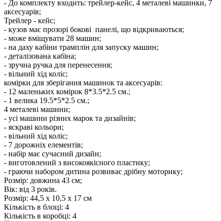
- До комплекту входить: трейлер-кейс, 4 металеві машинки, 7
аксесуарів;
Трейлер - кейс;
- кузов має прозорі бокові панелі, що відкриваються;
- може вміщувати 28 машин;
- на даху кабіни трамплін для запуску машин;
- деталізована кабіна;
- зручна ручка для перенесення;
- вільний хід коліс;
комірки для зберігання машинок та аксесуарів:
- 12 маленьких комірок 8*3.5*2.5 см.;
- 1 велика 19.5*5*2.5 см.;
4 металеві машини;
- усі машини різних марок та дизайнів;
- яскраві кольори;
- вільний хід коліс;
- 7 дорожніх елементів;
- набір має сучасний дизайн;
- виготовлений з високоякісного пластику;
- граючи набором дитина розвиває дрібну моторику;
Розмір: довжина 43 см;
Вік: від 3 років.
Розмір:
44,5 х 10,5 х 17 см
Кількість в блоці:
4
Кількість в коробці:
4