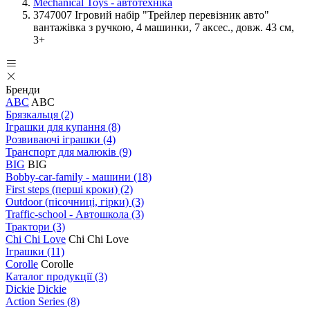
Mechanical Toys - автотехніка
3747007 Ігровий набір "Трейлер перевізник авто"
вантажівка з ручкою, 4 машинки, 7 аксес., довж. 43 см,
3+
Бренди
ABC
ABC
Брязкальця
(2)
Іграшки для купання
(8)
Розвиваючі іграшки
(4)
Транспорт для малюків
(9)
BIG
BIG
Bobby-car-family - машини
(18)
First steps (перші кроки)
(2)
Outdoor (пісочниці, гірки)
(3)
Traffic-school - Автошкола
(3)
Трактори
(3)
Chi Chi Love
Chi Chi Love
Іграшки
(11)
Corolle
Corolle
Каталог продукції
(3)
Dickie
Dickie
Action Series
(8)