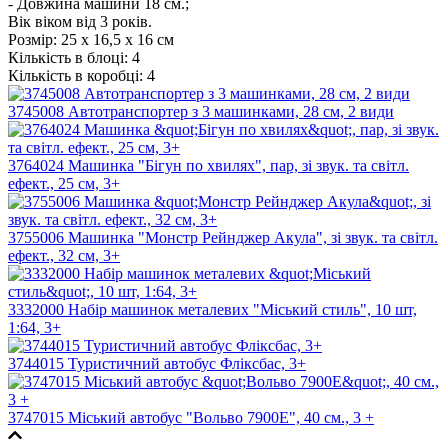
- Довжина машини 18 см.;
Вік віком від 3 років.
Розмір:
25 х 16,5 х 16 см
Кількість в блоці:
4
Кількість в коробці:
4
3745008 Автотранспортер з 3 машинками, 28 см, 2 види
3764024 Машинка "Бігун по хвилях", пар, зі звук. та світл.
ефект., 25 см, 3+
3755006 Машинка "Монстр Рейнджер Акула", зі звук. та світл.
ефект., 32 см, 3+
3332000 Набір машинок металевих "Міський стиль", 10 шт,
1:64, 3+
3744015 Туристичний автобус Фліксбас, 3+
3747015 Міський автобус "Вольво 7900Е", 40 см., 3 +