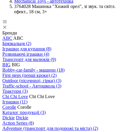
Mechanical Toys - автотехніка
3764028 Машинка "Хижий орел", зі звук. та світл.
ефект., 18 см, 3+
Бренди
ABC
ABC
Брязкальця
(2)
Іграшки для купання
(8)
Розвиваючі іграшки
(4)
Транспорт для малюків
(9)
BIG
BIG
Bobby-car-family - машини
(18)
First steps (перші кроки)
(2)
Outdoor (пісочниці, гірки)
(3)
Traffic-school - Автошкола
(3)
Трактори
(3)
Chi Chi Love
Chi Chi Love
Іграшки
(11)
Corolle
Corolle
Каталог продукції
(3)
Dickie
Dickie
Action Series
(8)
Adventure (транспорт для подорожі та міста)
(2)