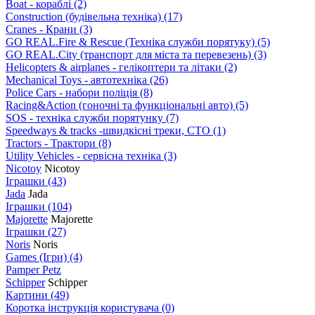
Boat - кораблі
(2)
Construction (будівельна техніка)
(17)
Cranes - Крани
(3)
GO REAL.Fire & Rescue (Техніка служби порятуку)
(5)
GO REAL.City (транспорт для міста та перевезень)
(3)
Helicopters & airplanes - гелікоптери та літаки
(2)
Mechanical Toys - автотехніка
(26)
Police Cars - набори поліція
(8)
Racing&Action (гоночні та функціональні авто)
(5)
SOS - техніка служби порятунку
(7)
Speedways & tracks -швидкісні треки, СТО
(1)
Tractors - Трактори
(8)
Utility Vehicles - сервісна техніка
(3)
Nicotoy
Nicotoy
Іграшки
(43)
Jada
Jada
Іграшки
(104)
Majorette
Majorette
Іграшки
(27)
Noris
Noris
Games (Ігри)
(4)
Pamper Petz
Schipper
Schipper
Картини
(49)
Коротка інструкція користувача
(0)