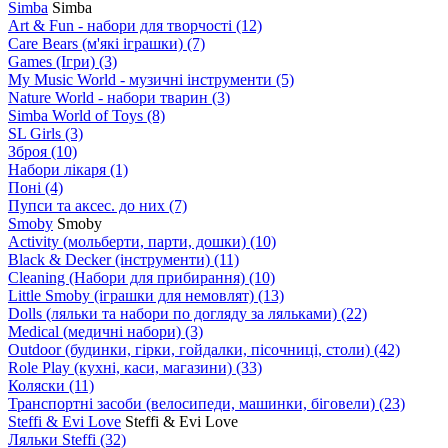
Simba
Simba
Art & Fun - набори для творчості
(12)
Care Bears (м'які іграшки)
(7)
Games (Ігри)
(3)
My Music World - музичні інструменти
(5)
Nature World - набори тварин
(3)
Simba World of Toys
(8)
SL Girls
(3)
Зброя
(10)
Набори лікаря
(1)
Поні
(4)
Пупси та аксес. до них
(7)
Smoby
Smoby
Аctivity (мольберти, парти, дошки)
(10)
Black & Decker (інструменти)
(11)
Cleaning (Набори для прибирання)
(10)
Little Smoby (іграшки для немовлят)
(13)
Dolls (ляльки та набори по догляду за ляльками)
(22)
Medical (медичні набори)
(3)
Outdoor (будинки, гірки, гойдалки, пісочниці, столи)
(42)
Role Play (кухні, каси, магазини)
(33)
Коляски
(11)
Транспортні засоби (велосипеди, машинки, біговели)
(23)
Steffi & Evi Love
Steffi & Evi Love
Ляльки Steffi
(32)