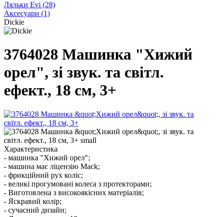
Ляльки Evi
(28)
Аксесуари
(1)
Dickie
3764028 Машинка "Хижий
орел", зі звук. та світл.
ефект., 18 см, 3+
Характеристика
- машинка "Хижий орел";
- машина має ліцензію Mack;
- фрикційний рух коліс;
- великі прогумовані колеса з протекторами;
- Виготовлена ​​з високоякісних матеріалів;
- Яскравий колір;
- сучасний дизайн;