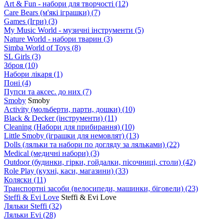
Art & Fun - набори для творчості
(12)
Care Bears (м'які іграшки)
(7)
Games (Ігри)
(3)
My Music World - музичні інструменти
(5)
Nature World - набори тварин
(3)
Simba World of Toys
(8)
SL Girls
(3)
Зброя
(10)
Набори лікаря
(1)
Поні
(4)
Пупси та аксес. до них
(7)
Smoby
Smoby
Аctivity (мольберти, парти, дошки)
(10)
Black & Decker (інструменти)
(11)
Cleaning (Набори для прибирання)
(10)
Little Smoby (іграшки для немовлят)
(13)
Dolls (ляльки та набори по догляду за ляльками)
(22)
Medical (медичні набори)
(3)
Outdoor (будинки, гірки, гойдалки, пісочниці, столи)
(42)
Role Play (кухні, каси, магазини)
(33)
Коляски
(11)
Транспортні засоби (велосипеди, машинки, біговели)
(23)
Steffi & Evi Love
Steffi & Evi Love
Ляльки Steffi
(32)
Ляльки Evi
(28)