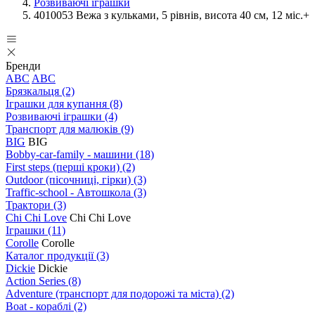
Розвиваючі іграшки
4010053 Вежа з кульками, 5 piвнiв, висота 40 см, 12 мic.+
Бренди
ABC
ABC
Брязкальця
(2)
Іграшки для купання
(8)
Розвиваючі іграшки
(4)
Транспорт для малюків
(9)
BIG
BIG
Bobby-car-family - машини
(18)
First steps (перші кроки)
(2)
Outdoor (пісочниці, гірки)
(3)
Traffic-school - Автошкола
(3)
Трактори
(3)
Chi Chi Love
Chi Chi Love
Іграшки
(11)
Corolle
Corolle
Каталог продукції
(3)
Dickie
Dickie
Action Series
(8)
Adventure (транспорт для подорожі та міста)
(2)
Boat - кораблі
(2)