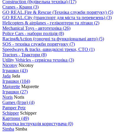
Construction (будівельна техніка)
(17)
Cranes - Крани
(3)
GO REAL.Fire & Rescue (Техніка служби порятуку)
(5)
GO REAL.City (транспорт для міста та перевезень)
(3)
Helicopters & airplanes - гелікоптери та літаки
(2)
Mechanical Toys - автотехніка
(26)
Police Cars - набори поліція
(8)
Racing&Action (гоночні та функціональні авто)
(5)
SOS - техніка служби порятунку
(7)
Speedways & tracks -швидкісні треки, СТО
(1)
Tractors - Трактори
(8)
Utility Vehicles - сервісна техніка
(3)
Nicotoy
Nicotoy
Іграшки
(43)
Jada
Jada
Іграшки
(104)
Majorette
Majorette
Іграшки
(27)
Noris
Noris
Games (Ігри)
(4)
Pamper Petz
Schipper
Schipper
Картини
(49)
Коротка інструкція користувача
(0)
Simba
Simba