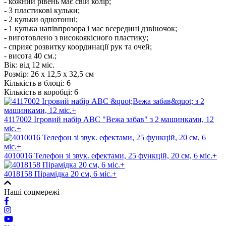
- кожний рівень має свій колір;
- 3 пластикові кульки;
- 2 кульки однотонні;
- 1 кулька напівпрозора і має всередині дзвіночок;
- виготовлено з високоякісного пластику;
- сприяє розвитку координації рук та очей;
- висота 40 см.;
Вік: від 12 міс.
Розмір:
26 х 12,5 х 32,5 см
Кількість в блоці:
6
Кількість в коробці:
6
4117002 Ігровий набір АВС "Вежа забав" з 2 машинками, 12
міс.+
4010016 Телефон зi звук. ефектами, 25 функцiй, 20 см, 6 мic.+
4018158 Пірамідка 20 см, 6 міс.+
Наші соцмережі