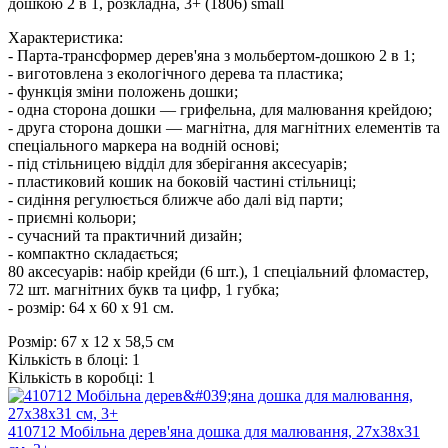
Характеристика:
- Парта-трансформер дерев'яна з мольбертом-дошкою 2 в 1;
- виготовлена з екологічного дерева та пластика;
- функція зміни положень дошки;
- одна сторона дошки — грифельна, для малювання крейдою;
- друга сторона дошки — магнітна, для магнітних елементів та
спеціального маркера на водній основі;
- під стільницею відділ для зберігання аксесуарів;
- пластиковий кошик на боковій частині стільниці;
- сидіння регулюється ближче або далі від парти;
- приємні кольори;
- сучасний та практичний дизайн;
- компактно складається;
80 аксесуарів: набір крейди (6 шт.), 1 спеціальний фломастер,
72 шт. магнітних букв та цифр, 1 губка;
- розмір: 64 х 60 х 91 см.
Розмір:
67 х 12 х 58,5 см
Кількість в блоці:
1
Кількість в коробці:
1
410712 Мобільна дерев'яна дошка для малювання, 27х38х31