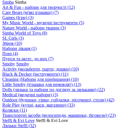
Simba
Simba
Art & Fun - набори для творчості
(12)
Care Bears (м'які іграшки)
(7)
Games (Ігри)
(3)
My Music World - музичні інструменти
(5)
Nature World - набори тварин
(3)
Simba World of Toys
(8)
SL Girls
(3)
Зброя
(10)
Набори лікаря
(1)
Поні
(4)
Пупси та аксес. до них
(7)
Smoby
Smoby
Аctivity (мольберти, парти, дошки)
(10)
Black & Decker (інструменти)
(11)
Cleaning (Набори для прибирання)
(10)
Little Smoby (іграшки для немовлят)
(13)
Dolls (ляльки та набори по догляду за ляльками)
(22)
Medical (медичні набори)
(3)
Outdoor (будинки, гірки, гойдалки, пісочниці, столи)
(42)
Role Play (кухні, каси, магазини)
(33)
Коляски
(11)
Транспортні засоби (велосипеди, машинки, біговели)
(23)
Steffi & Evi Love
Steffi & Evi Love
Ляльки Steffi
(32)