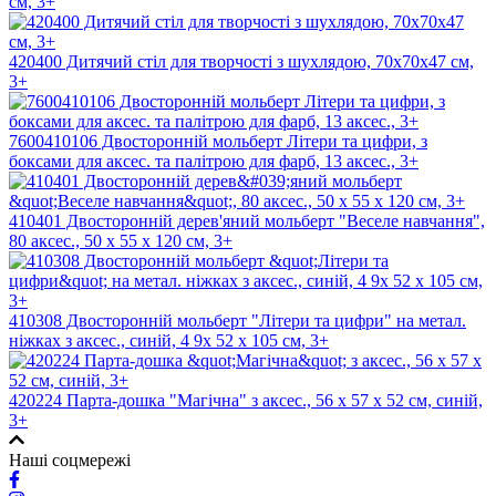
см, 3+
420400 Дитячий стіл для творчості з шухлядою, 70x70x47 см,
3+
7600410106 Двосторонній мольберт Літери та цифри, з
боксами для аксес. та палітрою для фарб, 13 аксес., 3+
410401 Двосторонній дерев'яний мольберт "Веселе навчання",
80 аксес., 50 х 55 х 120 см, 3+
410308 Двосторонній мольберт "Літери та цифри" на метал.
ніжках з аксес., синій, 4 9х 52 х 105 см, 3+
420224 Парта-дошка "Магічна" з аксес., 56 х 57 х 52 см, синій,
3+
Наші соцмережі