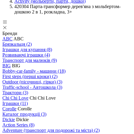
Аctivity (мольберти, парти, дошки)
420304 Парта-трансформер дерев'яна з мольбертом-
дошкою 2 в 1, розкладна, 3+
Бренди
ABC
ABC
Брязкальця
(2)
Іграшки для купання
(8)
Розвиваючі іграшки
(4)
Транспорт для малюків
(9)
BIG
BIG
Bobby-car-family - машини
(18)
First steps (перші кроки)
(2)
Outdoor (пісочниці, гірки)
(3)
Traffic-school - Автошкола
(3)
Трактори
(3)
Chi Chi Love
Chi Chi Love
Іграшки
(11)
Corolle
Corolle
Каталог продукції
(3)
Dickie
Dickie
Action Series
(8)
Adventure (транспорт для подорожі та міста)
(2)