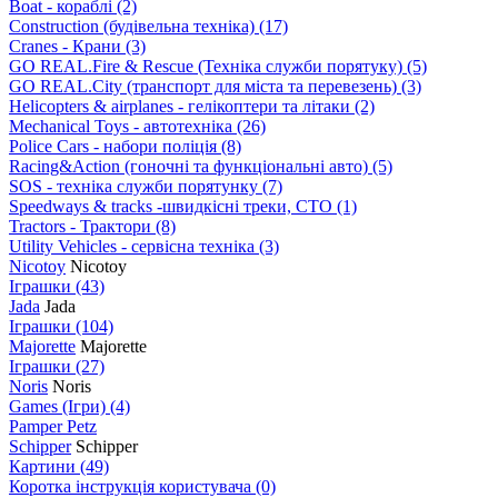
Boat - кораблі
(2)
Construction (будівельна техніка)
(17)
Cranes - Крани
(3)
GO REAL.Fire & Rescue (Техніка служби порятуку)
(5)
GO REAL.City (транспорт для міста та перевезень)
(3)
Helicopters & airplanes - гелікоптери та літаки
(2)
Mechanical Toys - автотехніка
(26)
Police Cars - набори поліція
(8)
Racing&Action (гоночні та функціональні авто)
(5)
SOS - техніка служби порятунку
(7)
Speedways & tracks -швидкісні треки, СТО
(1)
Tractors - Трактори
(8)
Utility Vehicles - сервісна техніка
(3)
Nicotoy
Nicotoy
Іграшки
(43)
Jada
Jada
Іграшки
(104)
Majorette
Majorette
Іграшки
(27)
Noris
Noris
Games (Ігри)
(4)
Pamper Petz
Schipper
Schipper
Картини
(49)
Коротка інструкція користувача
(0)