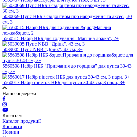
5030069 Пупс НББ з свідоцтвом про народження та аксес., 30
см, 3+
5560515 Набір НББ для годування "Магічна ложка", 2+
5039005 Пупс NBB "Дрінк", 43 см, 3+
5560508 Набір НББ "Привчання до горщика" для пупса 30-43
см, 3+
5560017 Набiр пiнеток НББ для пупса 30-43 см, 3 пари, 3+
Наші соцмережі
Клієнтам
Каталог продукції
Контакти
Новини