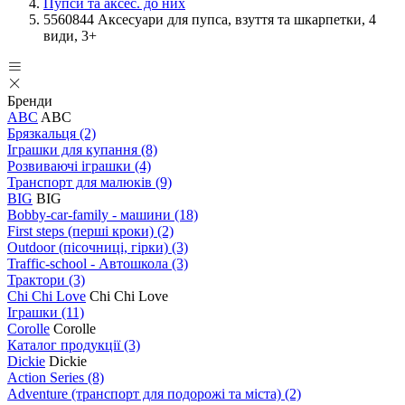
Пупси та аксес. до них
5560844 Аксесуари для пупса, взуття та шкарпетки, 4
види, 3+
Бренди
ABC
ABC
Брязкальця
(2)
Іграшки для купання
(8)
Розвиваючі іграшки
(4)
Транспорт для малюків
(9)
BIG
BIG
Bobby-car-family - машини
(18)
First steps (перші кроки)
(2)
Outdoor (пісочниці, гірки)
(3)
Traffic-school - Автошкола
(3)
Трактори
(3)
Chi Chi Love
Chi Chi Love
Іграшки
(11)
Corolle
Corolle
Каталог продукції
(3)
Dickie
Dickie
Action Series
(8)
Adventure (транспорт для подорожі та міста)
(2)