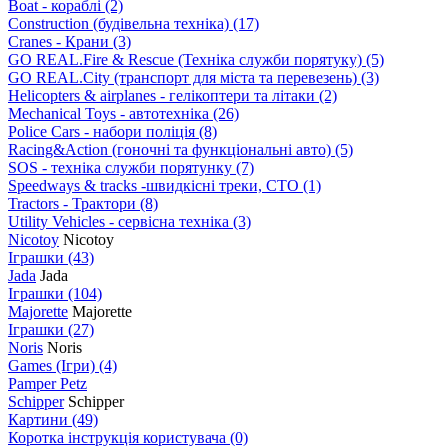
Boat - кораблі
(2)
Construction (будівельна техніка)
(17)
Cranes - Крани
(3)
GO REAL.Fire & Rescue (Техніка служби порятуку)
(5)
GO REAL.City (транспорт для міста та перевезень)
(3)
Helicopters & airplanes - гелікоптери та літаки
(2)
Mechanical Toys - автотехніка
(26)
Police Cars - набори поліція
(8)
Racing&Action (гоночні та функціональні авто)
(5)
SOS - техніка служби порятунку
(7)
Speedways & tracks -швидкісні треки, СТО
(1)
Tractors - Трактори
(8)
Utility Vehicles - сервісна техніка
(3)
Nicotoy
Nicotoy
Іграшки
(43)
Jada
Jada
Іграшки
(104)
Majorette
Majorette
Іграшки
(27)
Noris
Noris
Games (Ігри)
(4)
Pamper Petz
Schipper
Schipper
Картини
(49)
Коротка інструкція користувача
(0)