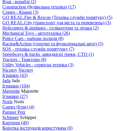
Boat - кораблі
(2)
Construction (будівельна техніка)
(17)
Cranes - Крани
(3)
GO REAL.Fire & Rescue (Техніка служби порятуку)
(5)
GO REAL.City (транспорт для міста та перевезень)
(3)
Helicopters & airplanes - гелікоптери та літаки
(2)
Mechanical Toys - автотехніка
(26)
Police Cars - набори поліція
(8)
Racing&Action (гоночні та функціональні авто)
(5)
SOS - техніка служби порятунку
(7)
Speedways & tracks -швидкісні треки, СТО
(1)
Tractors - Трактори
(8)
Utility Vehicles - сервісна техніка
(3)
Nicotoy
Nicotoy
Іграшки
(43)
Jada
Jada
Іграшки
(104)
Majorette
Majorette
Іграшки
(27)
Noris
Noris
Games (Ігри)
(4)
Pamper Petz
Schipper
Schipper
Картини
(49)
Коротка інструкція користувача
(0)