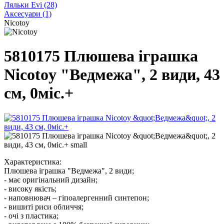
Ляльки Evi
(28)
Аксесуари
(1)
Nicotoy
5810175 Плюшева іграшка
Nicotoy "Ведмежа", 2 види, 43
см, 0міс.+
Характеристика:
Плюшева іграшка "Ведмежа", 2 види;
- має оригінальний дизайн;
- високу якість;
- наповнювач – гіпоалергенний синтепон;
- вишиті риси обличчя;
- очі з пластика;