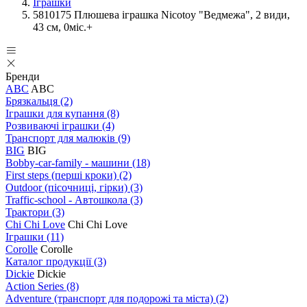
Іграшки
5810175 Плюшева іграшка Nicotoy "Ведмежа", 2 види,
43 см, 0міс.+
Бренди
ABC
ABC
Брязкальця
(2)
Іграшки для купання
(8)
Розвиваючі іграшки
(4)
Транспорт для малюків
(9)
BIG
BIG
Bobby-car-family - машини
(18)
First steps (перші кроки)
(2)
Outdoor (пісочниці, гірки)
(3)
Traffic-school - Автошкола
(3)
Трактори
(3)
Chi Chi Love
Chi Chi Love
Іграшки
(11)
Corolle
Corolle
Каталог продукції
(3)
Dickie
Dickie
Action Series
(8)
Adventure (транспорт для подорожі та міста)
(2)