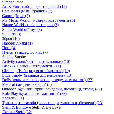
Simba
Simba
Art & Fun - набори для творчості
(12)
Care Bears (м'які іграшки)
(7)
Games (Ігри)
(3)
My Music World - музичні інструменти
(5)
Nature World - набори тварин
(3)
Simba World of Toys
(8)
SL Girls
(3)
Зброя
(10)
Набори лікаря
(1)
Поні
(4)
Пупси та аксес. до них
(7)
Smoby
Smoby
Аctivity (мольберти, парти, дошки)
(10)
Black & Decker (інструменти)
(11)
Cleaning (Набори для прибирання)
(10)
Little Smoby (іграшки для немовлят)
(13)
Dolls (ляльки та набори по догляду за ляльками)
(22)
Medical (медичні набори)
(3)
Outdoor (будинки, гірки, гойдалки, пісочниці, столи)
(42)
Role Play (кухні, каси, магазини)
(33)
Коляски
(11)
Транспортні засоби (велосипеди, машинки, біговели)
(23)
Steffi & Evi Love
Steffi & Evi Love
Ляльки Steffi
(32)