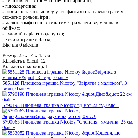
- виготовлена з 100% безпечної сировини;
- гіпоалергенна;
- розвиває тактильні відчуття, фантазію та навчає грати у
сюжетно-рольові ігри;
- малюк комфортно засинатиме тримаючи ведмедика в
обіймах;
- чудовий варіант подарунка;
- висота іграшки 43 см;
Вік: від 0 місяців.
Розмір:
25 х 14 х 43 см
Кількість в блоці:
12
Кількість в коробці:
1
5851128 Плюшева іграшка Nicotoy "Звірятка з малюком", 3
види, 0 міс.+
5790198 Плюшева іграшка Nicotoy "Діно" 22 см, 0міс.+
5790063 Плюшева іграшка Nicotoy "Слоненя",музична, 25 см,
0міс.+