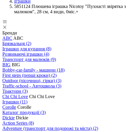
Іграшки
5851124 Плюшева іграшка Nicotoy "Пухнасті звірятка з
малюком", 28 см, 4 види, 0міс.+
Бренди
ABC
ABC
Брязкальця
(2)
Іграшки для купання
(8)
Розвиваючі іграшки
(4)
Транспорт для малюків
(9)
BIG
BIG
Bobby-car-family - машини
(18)
First steps (перші кроки)
(2)
Outdoor (пісочниці, гірки)
(3)
Traffic-school - Автошкола
(3)
Трактори
(3)
Chi Chi Love
Chi Chi Love
Іграшки
(11)
Corolle
Corolle
Каталог продукції
(3)
Dickie
Dickie
Action Series
(8)
Adventure (транспорт для подорожі та міста)
(2)