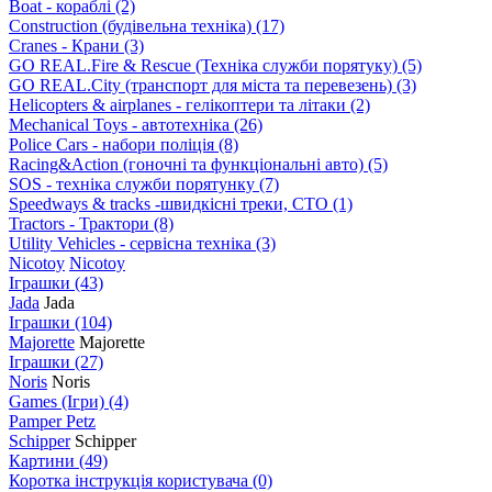
Boat - кораблі
(2)
Construction (будівельна техніка)
(17)
Cranes - Крани
(3)
GO REAL.Fire & Rescue (Техніка служби порятуку)
(5)
GO REAL.City (транспорт для міста та перевезень)
(3)
Helicopters & airplanes - гелікоптери та літаки
(2)
Mechanical Toys - автотехніка
(26)
Police Cars - набори поліція
(8)
Racing&Action (гоночні та функціональні авто)
(5)
SOS - техніка служби порятунку
(7)
Speedways & tracks -швидкісні треки, СТО
(1)
Tractors - Трактори
(8)
Utility Vehicles - сервісна техніка
(3)
Nicotoy
Nicotoy
Іграшки
(43)
Jada
Jada
Іграшки
(104)
Majorette
Majorette
Іграшки
(27)
Noris
Noris
Games (Ігри)
(4)
Pamper Petz
Schipper
Schipper
Картини
(49)
Коротка інструкція користувача
(0)