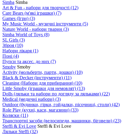
Simba
Simba
Art & Fun - набори для творчості
(12)
Care Bears (м'які іграшки)
(7)
Games (Ігри)
(3)
My Music World - музичні інструменти
(5)
Nature World - набори тварин
(3)
Simba World of Toys
(8)
SL Girls
(3)
Зброя
(10)
Набори лікаря
(1)
Поні
(4)
Пупси та аксес. до них
(7)
Smoby
Smoby
Аctivity (мольберти, парти, дошки)
(10)
Black & Decker (інструменти)
(11)
Cleaning (Набори для прибирання)
(10)
Little Smoby (іграшки для немовлят)
(13)
Dolls (ляльки та набори по догляду за ляльками)
(22)
Medical (медичні набори)
(3)
Outdoor (будинки, гірки, гойдалки, пісочниці, столи)
(42)
Role Play (кухні, каси, магазини)
(33)
Коляски
(11)
Транспортні засоби (велосипеди, машинки, біговели)
(23)
Steffi & Evi Love
Steffi & Evi Love
Ляльки Steffi
(32)