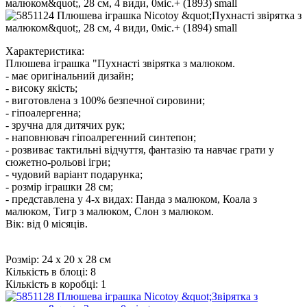
Характеристика:
Плюшева іграшка "Пухнасті звірятка з малюком.
- має оригінальний дизайн;
- високу якість;
- виготовлена з 100% безпечної сировини;
- гіпоалергенна;
- зручна для дитячих рук;
- наповнювач гіпоалрегенний синтепон;
- розвиває тактильні відчуття, фантазію та навчає грати у
сюжетно-рольові ігри;
- чудовий варіант подарунка;
- розмір іграшки 28 см;
- представлена у 4-х видах: Панда з малюком, Коала з
малюком, Тигр з малюком, Слон з малюком.
Вік: від 0 місяців.
Розмір:
24 х 20 х 28 см
Кількість в блоці:
8
Кількість в коробці:
1