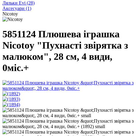
Ляльки Evi
(28)
Аксесуари
(1)
Nicotoy
5851124 Плюшева іграшка
Nicotoy "Пухнасті звірятка з
малюком", 28 см, 4 види,
0міс.+