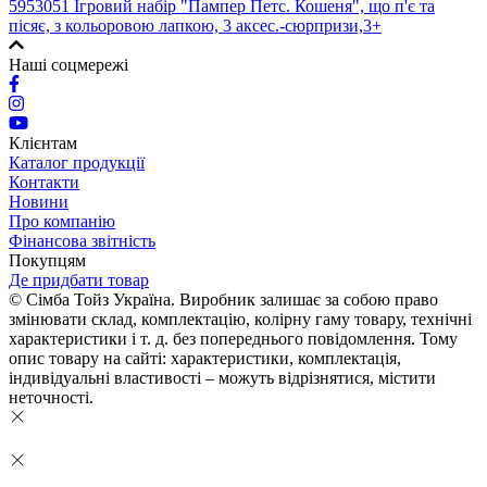
5953051 Ігровий набір "Пампер Петс. Кошеня", що п'є та
пісяє, з кольоровою лапкою, 3 аксес.-сюрпризи,3+
Наші соцмережі
Клієнтам
Каталог продукції
Контакти
Новини
Про компанію
Фінансова звітність
Покупцям
Де придбати товар
© Сімба Тойз Україна. Виробник залишає за собою право
змінювати склад, комплектацію, колірну гаму товару, технічні
характеристики і т. д. без попереднього повідомлення. Тому
опис товару на сайті: характеристики, комплектація,
індивідуальні властивості – можуть відрізнятися, містити
неточності.