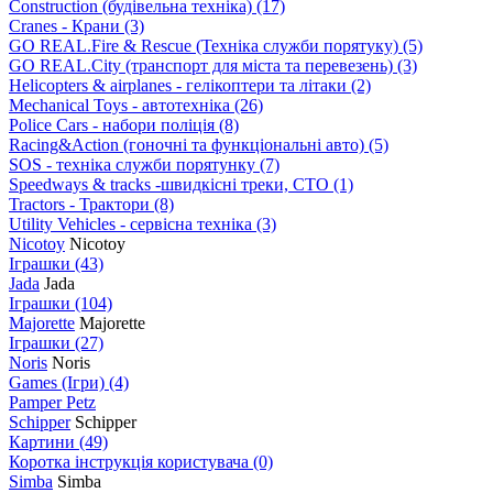
Construction (будівельна техніка)
(17)
Cranes - Крани
(3)
GO REAL.Fire & Rescue (Техніка служби порятуку)
(5)
GO REAL.City (транспорт для міста та перевезень)
(3)
Helicopters & airplanes - гелікоптери та літаки
(2)
Mechanical Toys - автотехніка
(26)
Police Cars - набори поліція
(8)
Racing&Action (гоночні та функціональні авто)
(5)
SOS - техніка служби порятунку
(7)
Speedways & tracks -швидкісні треки, СТО
(1)
Tractors - Трактори
(8)
Utility Vehicles - сервісна техніка
(3)
Nicotoy
Nicotoy
Іграшки
(43)
Jada
Jada
Іграшки
(104)
Majorette
Majorette
Іграшки
(27)
Noris
Noris
Games (Ігри)
(4)
Pamper Petz
Schipper
Schipper
Картини
(49)
Коротка інструкція користувача
(0)
Simba
Simba