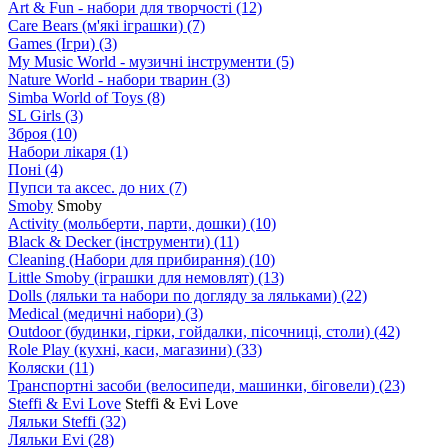
Art & Fun - набори для творчості
(12)
Care Bears (м'які іграшки)
(7)
Games (Ігри)
(3)
My Music World - музичні інструменти
(5)
Nature World - набори тварин
(3)
Simba World of Toys
(8)
SL Girls
(3)
Зброя
(10)
Набори лікаря
(1)
Поні
(4)
Пупси та аксес. до них
(7)
Smoby
Smoby
Аctivity (мольберти, парти, дошки)
(10)
Black & Decker (інструменти)
(11)
Cleaning (Набори для прибирання)
(10)
Little Smoby (іграшки для немовлят)
(13)
Dolls (ляльки та набори по догляду за ляльками)
(22)
Medical (медичні набори)
(3)
Outdoor (будинки, гірки, гойдалки, пісочниці, столи)
(42)
Role Play (кухні, каси, магазини)
(33)
Коляски
(11)
Транспортні засоби (велосипеди, машинки, біговели)
(23)
Steffi & Evi Love
Steffi & Evi Love
Ляльки Steffi
(32)
Ляльки Evi
(28)