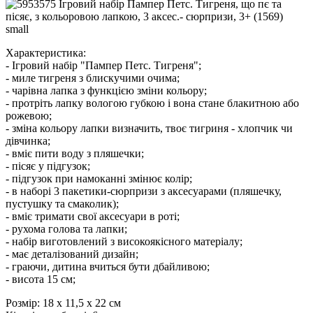
Характеристика:
- Ігровий набір "Пампер Петс. Тигреня";
- миле тигреня з блискучими очима;
- чарівна лапка з функцією зміни кольору;
- протріть лапку вологою губкою і вона стане блакитною або
рожевою;
- зміна кольору лапки визначить, твоє тигриня - хлопчик чи
дівчинка;
- вміє пити воду з пляшечки;
- пісяє у підгузок;
- підгузок при намоканні змінює колір;
- в наборі 3 пакетики-сюрпризи з аксесуарами (пляшечку,
пустушку та смаколик);
- вміє тримати свої аксесуари в роті;
- рухома голова та лапки;
- набір виготовлений з високоякісного матеріалу;
- має деталізований дизайн;
- граючи, дитина вчиться бути дбайливою;
- висота 15 см;
Розмір:
18 х 11,5 х 22 см