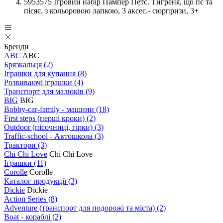
5953575 Ігровий набір Пампер Петс. Тигреня, що пє та
пісяє, з кольоровою лапкою, 3 аксес.- сюрпризи, 3+
Бренди
ABC
ABC
Брязкальця
(2)
Іграшки для купання
(8)
Розвиваючі іграшки
(4)
Транспорт для малюків
(9)
BIG
BIG
Bobby-car-family - машини
(18)
First steps (перші кроки)
(2)
Outdoor (пісочниці, гірки)
(3)
Traffic-school - Автошкола
(3)
Трактори
(3)
Chi Chi Love
Chi Chi Love
Іграшки
(11)
Corolle
Corolle
Каталог продукції
(3)
Dickie
Dickie
Action Series
(8)
Adventure (транспорт для подорожі та міста)
(2)
Boat - кораблі
(2)