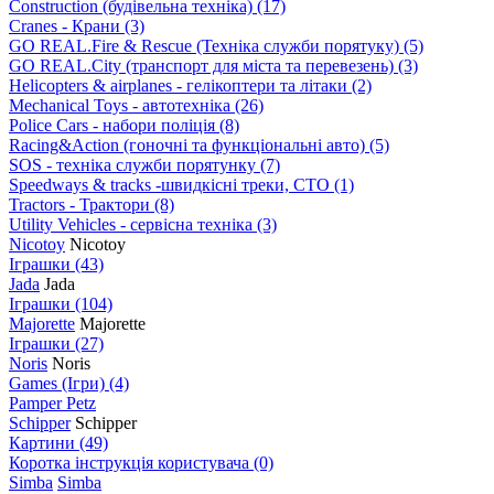
Construction (будівельна техніка)
(17)
Cranes - Крани
(3)
GO REAL.Fire & Rescue (Техніка служби порятуку)
(5)
GO REAL.City (транспорт для міста та перевезень)
(3)
Helicopters & airplanes - гелікоптери та літаки
(2)
Mechanical Toys - автотехніка
(26)
Police Cars - набори поліція
(8)
Racing&Action (гоночні та функціональні авто)
(5)
SOS - техніка служби порятунку
(7)
Speedways & tracks -швидкісні треки, СТО
(1)
Tractors - Трактори
(8)
Utility Vehicles - сервісна техніка
(3)
Nicotoy
Nicotoy
Іграшки
(43)
Jada
Jada
Іграшки
(104)
Majorette
Majorette
Іграшки
(27)
Noris
Noris
Games (Ігри)
(4)
Pamper Petz
Schipper
Schipper
Картини
(49)
Коротка інструкція користувача
(0)
Simba
Simba