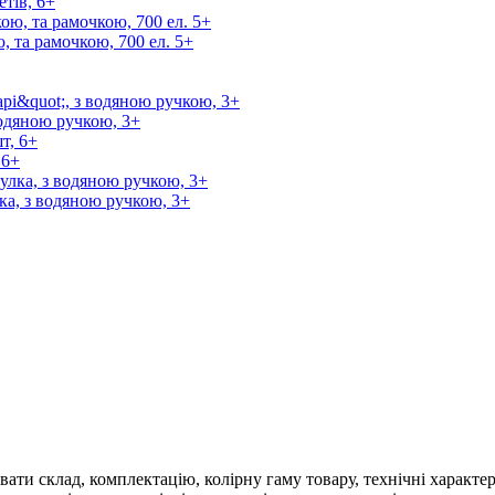
етів, 6+
, та рамочкою, 700 ел. 5+
водяною ручкою, 3+
 6+
ка, з водяною ручкою, 3+
ти склад, комплектацію, колірну гаму товару, технічні характер