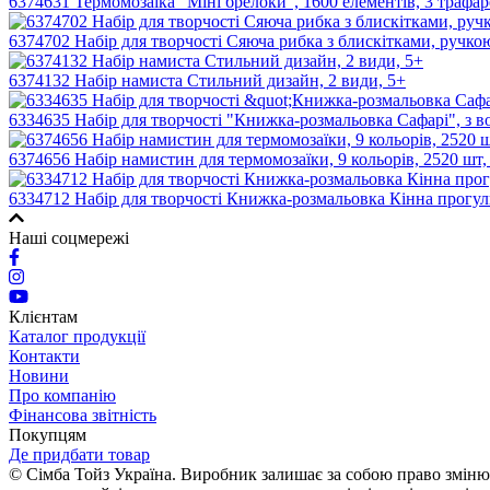
6374631 Термомозаїка "Міні брелоки", 1600 елементів, 3 трафар
6374702 Набір для творчості Сяюча рибка з блискітками, ручкою
6374132 Набір намиста Стильний дизайн, 2 види, 5+
6334635 Набір для творчості "Книжка-розмальовка Сафарі", з 
6374656 Набір намистин для термомозаїки, 9 кольорів, 2520 шт,
6334712 Набір для творчості Книжка-розмальовка Кінна прогул
Наші соцмережі
Клієнтам
Каталог продукції
Контакти
Новини
Про компанію
Фінансова звітність
Покупцям
Де придбати товар
© Сімба Тойз Україна. Виробник залишає за собою право змінюва