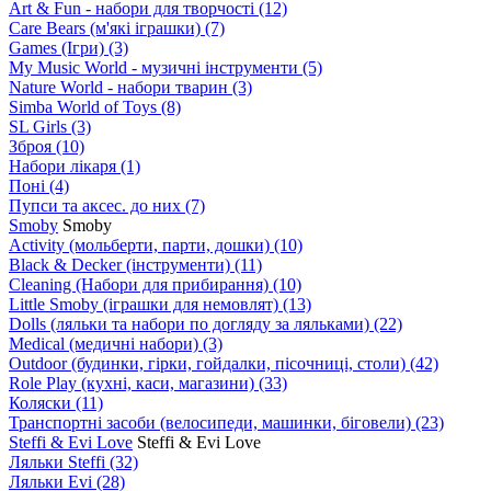
Art & Fun - набори для творчості
(12)
Care Bears (м'які іграшки)
(7)
Games (Ігри)
(3)
My Music World - музичні інструменти
(5)
Nature World - набори тварин
(3)
Simba World of Toys
(8)
SL Girls
(3)
Зброя
(10)
Набори лікаря
(1)
Поні
(4)
Пупси та аксес. до них
(7)
Smoby
Smoby
Аctivity (мольберти, парти, дошки)
(10)
Black & Decker (інструменти)
(11)
Cleaning (Набори для прибирання)
(10)
Little Smoby (іграшки для немовлят)
(13)
Dolls (ляльки та набори по догляду за ляльками)
(22)
Medical (медичні набори)
(3)
Outdoor (будинки, гірки, гойдалки, пісочниці, столи)
(42)
Role Play (кухні, каси, магазини)
(33)
Коляски
(11)
Транспортні засоби (велосипеди, машинки, біговели)
(23)
Steffi & Evi Love
Steffi & Evi Love
Ляльки Steffi
(32)
Ляльки Evi
(28)