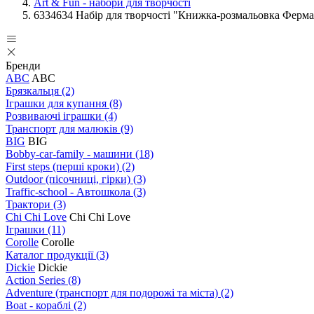
Art & Fun - набори для творчості
6334634 Набір для творчості "Книжка-розмальовка Ферма
Бренди
ABC
ABC
Брязкальця
(2)
Іграшки для купання
(8)
Розвиваючі іграшки
(4)
Транспорт для малюків
(9)
BIG
BIG
Bobby-car-family - машини
(18)
First steps (перші кроки)
(2)
Outdoor (пісочниці, гірки)
(3)
Traffic-school - Автошкола
(3)
Трактори
(3)
Chi Chi Love
Chi Chi Love
Іграшки
(11)
Corolle
Corolle
Каталог продукції
(3)
Dickie
Dickie
Action Series
(8)
Adventure (транспорт для подорожі та міста)
(2)
Boat - кораблі
(2)