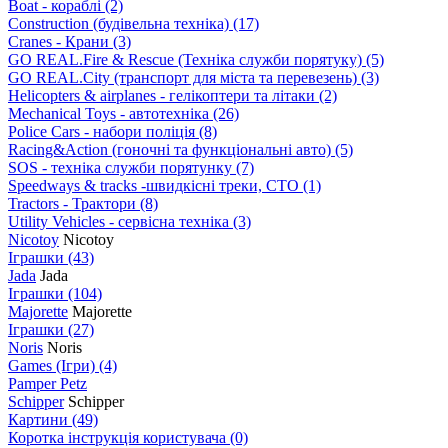
Boat - кораблі
(2)
Construction (будівельна техніка)
(17)
Cranes - Крани
(3)
GO REAL.Fire & Rescue (Техніка служби порятуку)
(5)
GO REAL.City (транспорт для міста та перевезень)
(3)
Helicopters & airplanes - гелікоптери та літаки
(2)
Mechanical Toys - автотехніка
(26)
Police Cars - набори поліція
(8)
Racing&Action (гоночні та функціональні авто)
(5)
SOS - техніка служби порятунку
(7)
Speedways & tracks -швидкісні треки, СТО
(1)
Tractors - Трактори
(8)
Utility Vehicles - сервісна техніка
(3)
Nicotoy
Nicotoy
Іграшки
(43)
Jada
Jada
Іграшки
(104)
Majorette
Majorette
Іграшки
(27)
Noris
Noris
Games (Ігри)
(4)
Pamper Petz
Schipper
Schipper
Картини
(49)
Коротка інструкція користувача
(0)