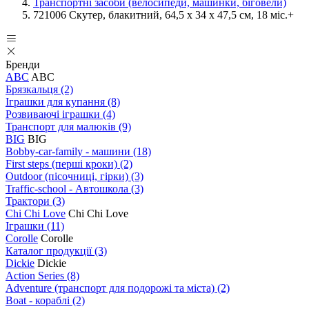
Транспортні засоби (велосипеди, машинки, біговели)
721006 Скутер, блакитний, 64,5 x 34 x 47,5 см, 18 міс.+
Бренди
ABC
ABC
Брязкальця
(2)
Іграшки для купання
(8)
Розвиваючі іграшки
(4)
Транспорт для малюків
(9)
BIG
BIG
Bobby-car-family - машини
(18)
First steps (перші кроки)
(2)
Outdoor (пісочниці, гірки)
(3)
Traffic-school - Автошкола
(3)
Трактори
(3)
Chi Chi Love
Chi Chi Love
Іграшки
(11)
Corolle
Corolle
Каталог продукції
(3)
Dickie
Dickie
Action Series
(8)
Adventure (транспорт для подорожі та міста)
(2)
Boat - кораблі
(2)