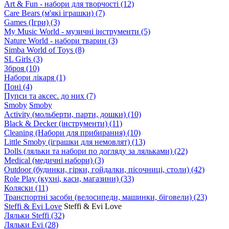
Art & Fun - набори для творчості
(12)
Care Bears (м'які іграшки)
(7)
Games (Ігри)
(3)
My Music World - музичні інструменти
(5)
Nature World - набори тварин
(3)
Simba World of Toys
(8)
SL Girls
(3)
Зброя
(10)
Набори лікаря
(1)
Поні
(4)
Пупси та аксес. до них
(7)
Smoby
Smoby
Аctivity (мольберти, парти, дошки)
(10)
Black & Decker (інструменти)
(11)
Cleaning (Набори для прибирання)
(10)
Little Smoby (іграшки для немовлят)
(13)
Dolls (ляльки та набори по догляду за ляльками)
(22)
Medical (медичні набори)
(3)
Outdoor (будинки, гірки, гойдалки, пісочниці, столи)
(42)
Role Play (кухні, каси, магазини)
(33)
Коляски
(11)
Транспортні засоби (велосипеди, машинки, біговели)
(23)
Steffi & Evi Love
Steffi & Evi Love
Ляльки Steffi
(32)
Ляльки Evi
(28)