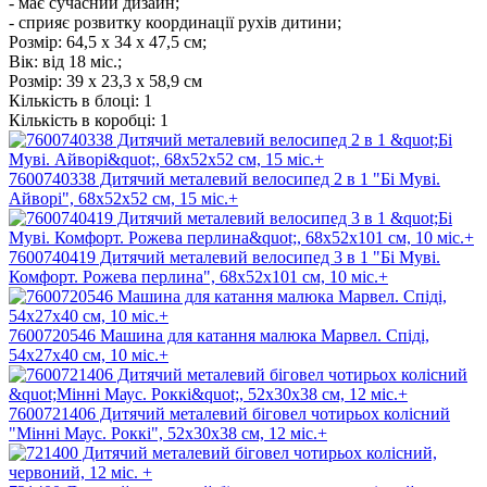
- має сучасний дизайн;
- сприяє розвитку координації рухів дитини;
Розмір: 64,5 х 34 х 47,5 см;
Вік: від 18 міс.;
Розмір:
39 х 23,3 х 58,9 см
Кількість в блоці:
1
Кількість в коробці:
1
7600740338 Дитячий металевий велосипед 2 в 1 "Бі Муві.
Айворі", 68х52х52 см, 15 міс.+
7600740419 Дитячий металевий велосипед 3 в 1 "Бі Муві.
Комфорт. Рожева перлина", 68х52х101 см, 10 міс.+
7600720546 Машина для катання малюка Марвел. Спiдi,
54х27х40 см, 10 мic.+
7600721406 Дитячий металевий біговел чотирьох колісний
"Мінні Маус. Роккі", 52х30х38 см, 12 міс.+