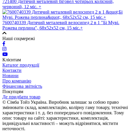
721400 Дитячий металевий біговел чотирьох колісний,
червоний, 12 міс. +
7600740339 Дитячий металевий велосипед 2 в 1 "Бі Муві.
Рожева перлина", 68х52х52 см, 15 міс.+
Наші соцмережі
Клієнтам
Каталог продукції
Контакти
Новини
Про компанію
Фінансова звітність
Покупцям
Де придбати товар
© Сімба Тойз Україна. Виробник залишає за собою право
змінювати склад, комплектацію, колірну гаму товару, технічні
характеристики і т. д. без попереднього повідомлення. Тому
опис товару на сайті: характеристики, комплектація,
індивідуальні властивості – можуть відрізнятися, містити
неточності.