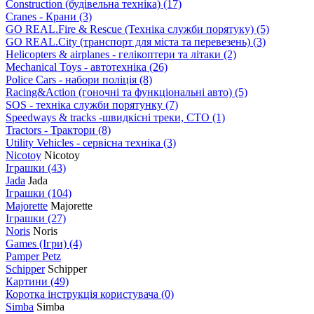
Construction (будівельна техніка)
(17)
Cranes - Крани
(3)
GO REAL.Fire & Rescue (Техніка служби порятуку)
(5)
GO REAL.City (транспорт для міста та перевезень)
(3)
Helicopters & airplanes - гелікоптери та літаки
(2)
Mechanical Toys - автотехніка
(26)
Police Cars - набори поліція
(8)
Racing&Action (гоночні та функціональні авто)
(5)
SOS - техніка служби порятунку
(7)
Speedways & tracks -швидкісні треки, СТО
(1)
Tractors - Трактори
(8)
Utility Vehicles - сервісна техніка
(3)
Nicotoy
Nicotoy
Іграшки
(43)
Jada
Jada
Іграшки
(104)
Majorette
Majorette
Іграшки
(27)
Noris
Noris
Games (Ігри)
(4)
Pamper Petz
Schipper
Schipper
Картини
(49)
Коротка інструкція користувача
(0)
Simba
Simba