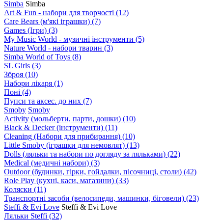
Simba
Simba
Art & Fun - набори для творчості
(12)
Care Bears (м'які іграшки)
(7)
Games (Ігри)
(3)
My Music World - музичні інструменти
(5)
Nature World - набори тварин
(3)
Simba World of Toys
(8)
SL Girls
(3)
Зброя
(10)
Набори лікаря
(1)
Поні
(4)
Пупси та аксес. до них
(7)
Smoby
Smoby
Аctivity (мольберти, парти, дошки)
(10)
Black & Decker (інструменти)
(11)
Cleaning (Набори для прибирання)
(10)
Little Smoby (іграшки для немовлят)
(13)
Dolls (ляльки та набори по догляду за ляльками)
(22)
Medical (медичні набори)
(3)
Outdoor (будинки, гірки, гойдалки, пісочниці, столи)
(42)
Role Play (кухні, каси, магазини)
(33)
Коляски
(11)
Транспортні засоби (велосипеди, машинки, біговели)
(23)
Steffi & Evi Love
Steffi & Evi Love
Ляльки Steffi
(32)