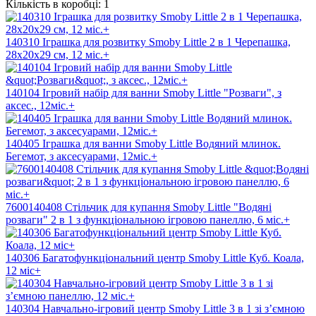
Кількість в коробці:
1
140310 Іграшка для розвитку Smoby Little 2 в 1 Черепашка,
28x20x29 см, 12 міс.+
140104 Ігровий набір для ванни Smoby Little "Розваги", з
аксес., 12міс.+
140405 Іграшка для ванни Smoby Little Водяний млинок.
Бегемот, з аксесуарами, 12міс.+
7600140408 Стільчик для купання Smoby Little "Водяні
розваги" 2 в 1 з функціональною ігровою панеллю, 6 міс.+
140306 Багатофункціональний центр Smoby Little Куб. Коала,
12 міс+
140304 Навчально-ігровий центр Smoby Little 3 в 1 зі з’ємною