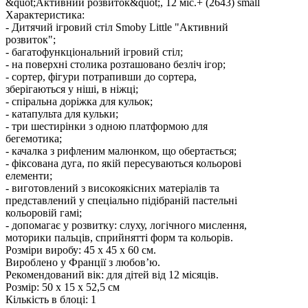
Характеристика:
- Дитячий ігровий стіл Smoby Little "Активний
розвиток";
- багатофункціональний ігровий стіл;
- на поверхні столика розташовано безліч ігор;
- сортер, фігури потрапивши до сортера,
зберігаються у ніші, в ніжці;
- спіральна доріжка для кульок;
- катапульта для кульки;
- три шестирінки з одною платформою для
бегемотика;
- качалка з рифленим малюнком, що обертається;
- фіксована дуга, по якій пересуваються кольорові
елементи;
- виготовлений з високоякісних матеріалів та
представлений у спеціально підібраній пастельні
кольоровій гамі;
- допомагає у розвитку: слуху, логічного мислення,
моторики пальців, сприйнятті форм та кольорів.
Розміри виробу: 45 х 45 х 60 см.
Вироблено у Франції з любов’ю.
Рекомендований вік: для дітей від 12 місяців.
Розмір:
50 x 15 x 52,5 см
Кількість в блоці:
1