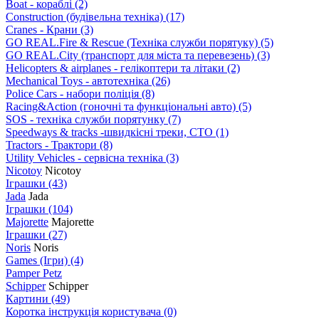
Boat - кораблі
(2)
Construction (будівельна техніка)
(17)
Cranes - Крани
(3)
GO REAL.Fire & Rescue (Техніка служби порятуку)
(5)
GO REAL.City (транспорт для міста та перевезень)
(3)
Helicopters & airplanes - гелікоптери та літаки
(2)
Mechanical Toys - автотехніка
(26)
Police Cars - набори поліція
(8)
Racing&Action (гоночні та функціональні авто)
(5)
SOS - техніка служби порятунку
(7)
Speedways & tracks -швидкісні треки, СТО
(1)
Tractors - Трактори
(8)
Utility Vehicles - сервісна техніка
(3)
Nicotoy
Nicotoy
Іграшки
(43)
Jada
Jada
Іграшки
(104)
Majorette
Majorette
Іграшки
(27)
Noris
Noris
Games (Ігри)
(4)
Pamper Petz
Schipper
Schipper
Картини
(49)
Коротка інструкція користувача
(0)