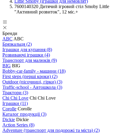
Little Smoby (іграшки для немовлят)
7600140320 Дитячий ігровий стіл Smoby Little
"Активний розвиток", 12 міс.+
Бренди
ABC
ABC
Брязкальця
(2)
Іграшки для купання
(8)
Розвиваючі іграшки
(4)
Транспорт для малюків
(9)
BIG
BIG
Bobby-car-family - машини
(18)
First steps (перші кроки)
(2)
Outdoor (пісочниці, гірки)
(3)
Traffic-school - Автошкола
(3)
Трактори
(3)
Chi Chi Love
Chi Chi Love
Іграшки
(11)
Corolle
Corolle
Каталог продукції
(3)
Dickie
Dickie
Action Series
(8)
Adventure (транспорт для подорожі та міста)
(2)