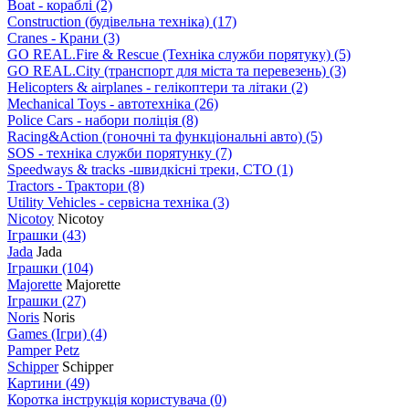
Boat - кораблі
(2)
Construction (будівельна техніка)
(17)
Cranes - Крани
(3)
GO REAL.Fire & Rescue (Техніка служби порятуку)
(5)
GO REAL.City (транспорт для міста та перевезень)
(3)
Helicopters & airplanes - гелікоптери та літаки
(2)
Mechanical Toys - автотехніка
(26)
Police Cars - набори поліція
(8)
Racing&Action (гоночні та функціональні авто)
(5)
SOS - техніка служби порятунку
(7)
Speedways & tracks -швидкісні треки, СТО
(1)
Tractors - Трактори
(8)
Utility Vehicles - сервісна техніка
(3)
Nicotoy
Nicotoy
Іграшки
(43)
Jada
Jada
Іграшки
(104)
Majorette
Majorette
Іграшки
(27)
Noris
Noris
Games (Ігри)
(4)
Pamper Petz
Schipper
Schipper
Картини
(49)
Коротка інструкція користувача
(0)