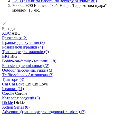
Dolls (ляльки та набори по догляду за ляльками)
7600220390 Колиска "Бебi Ньорс. Терракотова пудра" з
мобілем, 18 міс.+
Бренди
ABC
ABC
Брязкальця
(2)
Іграшки для купання
(8)
Розвиваючі іграшки
(4)
Транспорт для малюків
(9)
BIG
BIG
Bobby-car-family - машини
(18)
First steps (перші кроки)
(2)
Outdoor (пісочниці, гірки)
(3)
Traffic-school - Автошкола
(3)
Трактори
(3)
Chi Chi Love
Chi Chi Love
Іграшки
(11)
Corolle
Corolle
Каталог продукції
(3)
Dickie
Dickie
Action Series
(8)
Adventure (транспорт для подорожі та міста)
(2)