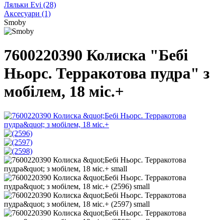
Ляльки Evi
(28)
Аксесуари
(1)
Smoby
7600220390 Колиска "Бебi
Ньорс. Терракотова пудра" з
мобілем, 18 міс.+