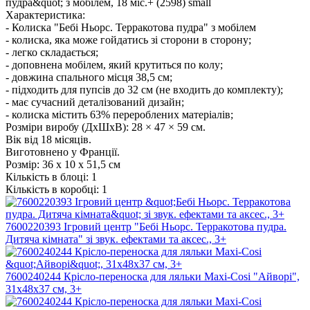
Характеристика:
- Колиска "Бебi Ньорс. Терракотова пудра" з мобілем
- колиска, яка може гойдатись зі сторони в сторону;
- легко складається;
- доповнена мобілем, який крутиться по колу;
- довжина спального місця 38,5 см;
- підходить для пупсів до 32 см (не входить до комплекту);
- має сучасний деталізований дизайн;
- колиска містить 63% перероблених матеріалів;
Розміри виробу (ДхШхВ): 28 × 47 × 59 см.
Вік від 18 місяців.
Виготовнено у Франції.
Розмір:
36 х 10 х 51,5 см
Кількість в блоці:
1
Кількість в коробці:
1
7600220393 Ігровий центр "Бебi Ньорс. Терракотова пудра.
Дитяча кімната" зі звук. ефектами та аксес., 3+
7600240244 Крісло-переноска для ляльки Maxi-Cosi "Айворі",
31x48x37 см, 3+