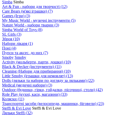
Simba
Simba
Art & Fun - набори для творчості
(12)
Care Bears (м'які іграшки)
(7)
Games (Ігри)
(3)
My Music World - музичні інструменти
(5)
Nature World - набори тварин
(3)
Simba World of Toys
(8)
SL Girls
(3)
Зброя
(10)
Набори лікаря
(1)
Поні
(4)
Пупси та аксес. до них
(7)
Smoby
Smoby
Аctivity (мольберти, парти, дошки)
(10)
Black & Decker (інструменти)
(11)
Cleaning (Набори для прибирання)
(10)
Little Smoby (іграшки для немовлят)
(13)
Dolls (ляльки та набори по догляду за ляльками)
(22)
Medical (медичні набори)
(3)
Outdoor (будинки, гірки, гойдалки, пісочниці, столи)
(42)
Role Play (кухні, каси, магазини)
(33)
Коляски
(11)
Транспортні засоби (велосипеди, машинки, біговели)
(23)
Steffi & Evi Love
Steffi & Evi Love
Ляльки Steffi
(32)